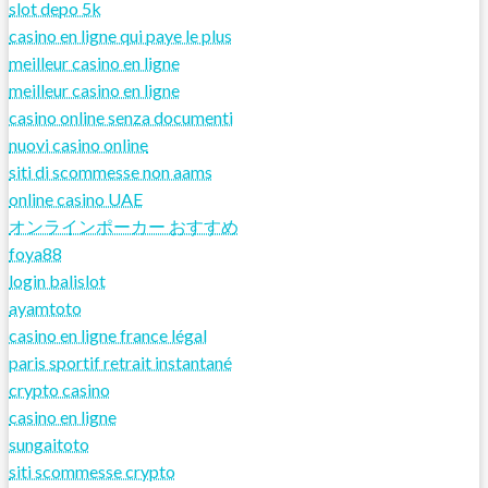
slot depo 5k
casino en ligne qui paye le plus
meilleur casino en ligne
meilleur casino en ligne
casino online senza documenti
nuovi casino online
siti di scommesse non aams
online casino UAE
オンラインポーカー おすすめ
foya88
login balislot
ayamtoto
casino en ligne france légal
paris sportif retrait instantané
crypto casino
casino en ligne
sungaitoto
siti scommesse crypto