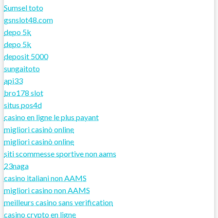
Sumsel toto
gsnslot48.com
depo 5k
depo 5k
deposit 5000
sungaitoto
api33
bro178 slot
situs pos4d
casino en ligne le plus payant
migliori casinò online
migliori casinò online
siti scommesse sportive non aams
23naga
casino italiani non AAMS
migliori casino non AAMS
meilleurs casino sans verification
casino crypto en ligne