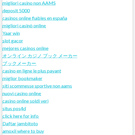
migliori casino non AAMS
deposit 5000
casinos online fiables en españa
migliori casinò online
Yaar win
slot gacor
mejores casinos online
オンライン カジノ ブック メーカー
ブックメーカー
casino en ligne le plus payant
miglior bookmaker
siti scommesse sportive non aams
nuovi casino online
casino online soldi veri
situs pos4d
click here for info
Daftar jambitoto
amoxil where to buy