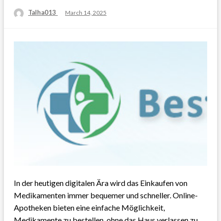
Talha013
Posted
March 14, 2025
on
In der heutigen digitalen Ära wird das Einkaufen von
Medikamenten immer bequemer und schneller. Online-
Apotheken bieten eine einfache Möglichkeit,
Medikamente zu bestellen, ohne das Haus verlassen zu