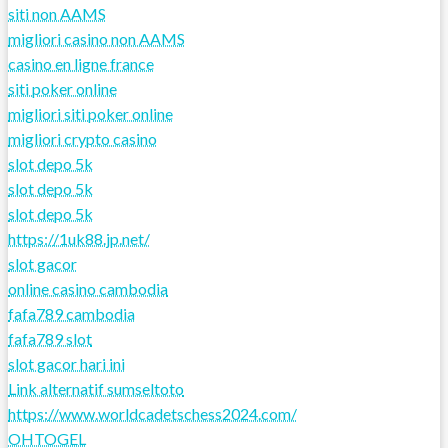
siti non AAMS
migliori casino non AAMS
casino en ligne france
siti poker online
migliori siti poker online
migliori crypto casino
slot depo 5k
slot depo 5k
slot depo 5k
https://1uk88.jp.net/
slot gacor
online casino cambodia
fafa789 cambodia
fafa789 slot
slot gacor hari ini
Link alternatif sumseltoto
https://www.worldcadetschess2024.com/
OHTOGEL