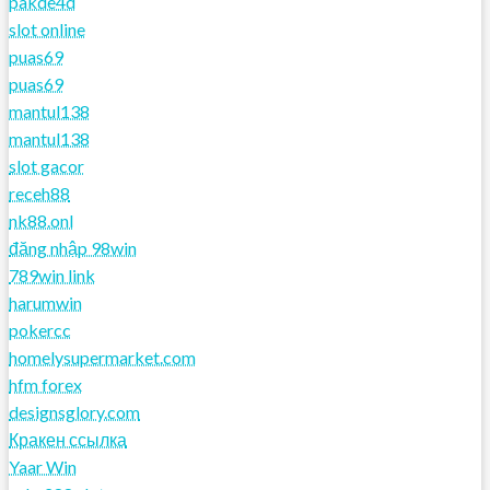
pakde4d
slot online
puas69
puas69
mantul138
mantul138
slot gacor
receh88
nk88.onl
đăng nhập 98win
789win link
harumwin
pokercc
homelysupermarket.com
hfm forex
designsglory.com
Кракен ссылка
Yaar Win