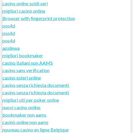
casino online soldi veri
migliori casinò online
Browser with fingerprint protection
pos4d
pos4d
pos4d
apidewa
migliori bookmaker
casino italiani non AAMS
casino sans verification
casino esteri online
casino senza richiesta documenti
casino senza richiesta documenti
migliori siti per poker online
nuovi casino online
bookmaker non aams
casinò online non aams
nouveau casino en ligne Belgique