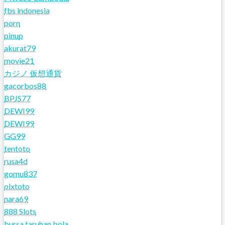
fbs indonesia
porn
pinup
akurat79
movie21
カジノ 仮想通貨
gacorbos88
BPJS77
DEWI99
DEWI99
GG99
tentoto
rusa4d
gomu837
olxtoto
nara69
888 Slots
bursa taruhan bola