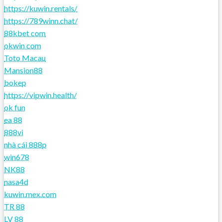
https://kuwin.rentals/
https://789winn.chat/
88kbet com
okwin com
Toto Macau
Mansion88
bokep
https://vipwin.health/
ok fun
ea 88
888vi
nhà cái 888p
win678
NK88
nasa4d
kuwin.mex.com
TR 88
LV 88