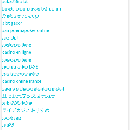
suka288 slot
howipromotemywebsite.com
รับทํา seo ราคาถูก
slot gacor
sampoernapoker online
apk slot
casino en ligne
casino en ligne
casino en ligne
online casino UAE
best crypto casino
casino online france
casino en ligne retrait immédiat
サッカー ブック メーカー
suka288 daftar
ライブカジノ おすすめ
coloksgp
bm88