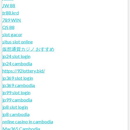
JW 88
tr88.krd
789 WIN
QS 88
slot gacor
situs slot online
仮想通貨カジノ おすすめ
jp24 slot login
jp24 cambodia
https://92lottery.bid/
jp369 slot login
jp369 cambodia
jp99 slot login
jp99 cambodia
jp8 slot login
jp8 cambodia
online casino in cambodia
Mw365 Cambodia