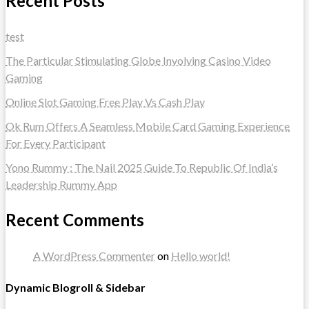
Recent Posts
test
The Particular Stimulating Globe Involving Casino Video
Gaming
Online Slot Gaming Free Play Vs Cash Play
Ok Rum Offers A Seamless Mobile Card Gaming Experience
For Every Participant
Yono Rummy : The Nail 2025 Guide To Republic Of India’s
Leadership Rummy App
Recent Comments
A WordPress Commenter
on
Hello world!
Dynamic Blogroll & Sidebar