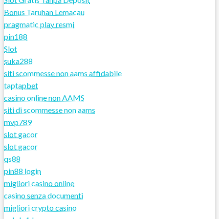
Bonus Taruhan Lemacau
pragmatic play resmi
pin188
Slot
suka288
siti scommesse non aams affidabile
taptapbet
casino online non AAMS
siti di scommesse non aams
mvp789
slot gacor
slot gacor
qs88
pin88 login
migliori casino online
casino senza documenti
migliori crypto casino