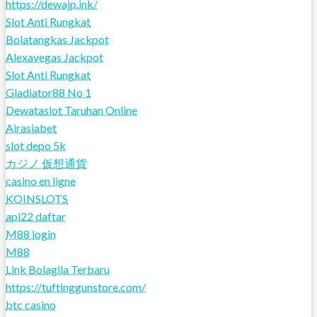
https://dewajp.ink/
Slot Anti Rungkat
Bolatangkas Jackpot
Alexavegas Jackpot
Slot Anti Rungkat
Gladiator88 No 1
Dewataslot Taruhan Online
Airasiabet
slot depo 5k
カジノ 仮想通貨
casino en ligne
KOINSLOTS
api22 daftar
M88 login
M88
Link Bolagila Terbaru
https://tuftinggunstore.com/
btc casino