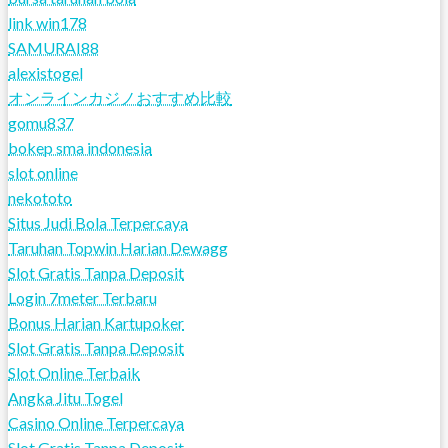
link win178
SAMURAI88
alexistogel
オンラインカジノおすすめ比較
gomu837
bokep sma indonesia
slot online
nekototo
Situs Judi Bola Terpercaya
Taruhan Topwin Harian Dewagg
Slot Gratis Tanpa Deposit
Login 7meter Terbaru
Bonus Harian Kartupoker
Slot Gratis Tanpa Deposit
Slot Online Terbaik
Angka Jitu Togel
Casino Online Terpercaya
Slot Gratis Tanpa Deposit