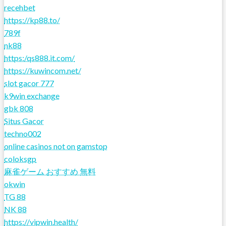
recehbet
https://kp88.to/
789f
nk88
https:/qs888.it.com/
https://kuwincom.net/
slot gacor 777
k9win exchange
gbk 808
Situs Gacor
techno002
online casinos not on gamstop
coloksgp
麻雀ゲーム おすすめ 無料
okwin
TG 88
NK 88
https://vipwin.health/