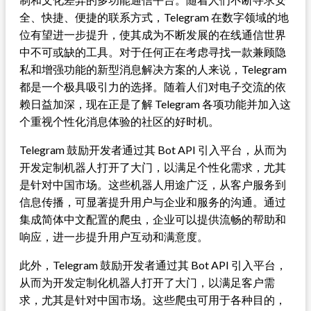
全、快捷、便捷的联系方式，Telegram 在数字领域的地
位有望进一步提升，使其成为不断发展的在线通信世界
中不可或缺的工具。对于任何正在考虑寻找一款兼顾隐
私和增强功能的新型消息解决方案的人来说，Telegram
都是一个极具吸引力的选择。随着人们对电子交流的依
赖日益加深，现在正是了解 Telegram 各项功能并加入这
个重视个性化消息体验的社区的好时机。
Telegram 鼓励开发者通过其 Bot API 引入平台，从而为
开发定制机器人打开了大门，以满足个性化需求，尤其
是针对中国市场。这些机器人用途广泛，从客户服务到
信息传播，可显著提升用户与企业和服务的沟通。通过
集成简体中文配置的爬虫，企业可以提供流畅的帮助和
响应，进一步提升用户互动和满意度。
此外，Telegram 鼓励开发者通过其 Bot API 引入平台，
从而为开发定制化机器人打开了大门，以满足客户需
求，尤其是针对中国市场。这些爬虫可用于各种目的，