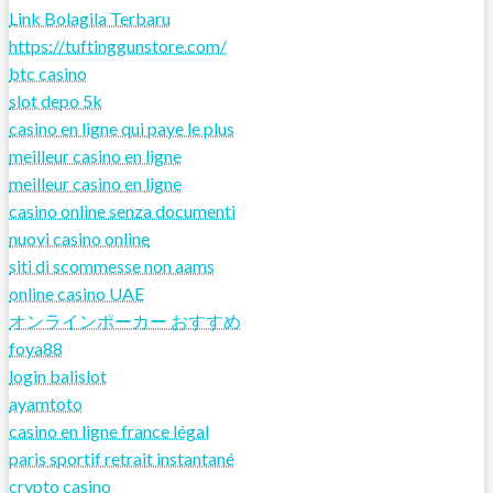
Link Bolagila Terbaru
https://tuftinggunstore.com/
btc casino
slot depo 5k
casino en ligne qui paye le plus
meilleur casino en ligne
meilleur casino en ligne
casino online senza documenti
nuovi casino online
siti di scommesse non aams
online casino UAE
オンラインポーカー おすすめ
foya88
login balislot
ayamtoto
casino en ligne france légal
paris sportif retrait instantané
crypto casino