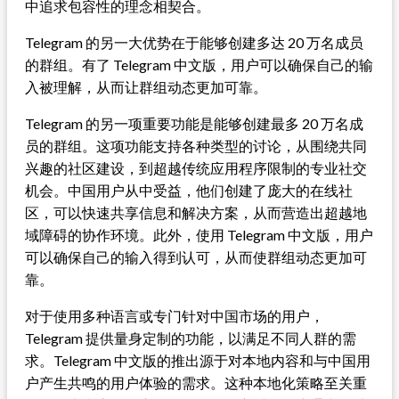
中追求包容性的理念相契合。
Telegram 的另一大优势在于能够创建多达 20 万名成员
的群组。有了 Telegram 中文版，用户可以确保自己的输
入被理解，从而让群组动态更加可靠。
Telegram 的另一项重要功能是能够创建最多 20 万名成
员的群组。这项功能支持各种类型的讨论，从围绕共同
兴趣的社区建设，到超越传统应用程序限制的专业社交
机会。中国用户从中受益，他们创建了庞大的在线社
区，可以快速共享信息和解决方案，从而营造出超越地
域障碍的协作环境。此外，使用 Telegram 中文版，用户
可以确保自己的输入得到认可，从而使群组动态更加可
靠。
对于使用多种语言或专门针对中国市场的用户，
Telegram 提供量身定制的功能，以满足不同人群的需
求。Telegram 中文版的推出源于对本地内容和与中国用
户产生共鸣的用户体验的需求。这种本地化策略至关重