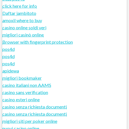
click here for info
Daftar jambitoto
amoxil where to buy
casino online soldi veri
migliori casinò online
Browser with fingerprint protection
pos4d
pos4d
pos4d
apidewa
migliori bookmaker
casino italiani non AAMS
casino sans verification
casino esteri online
casino senza richiesta documenti
casino senza richiesta documenti
migliori siti per poker online
nuovi casino online