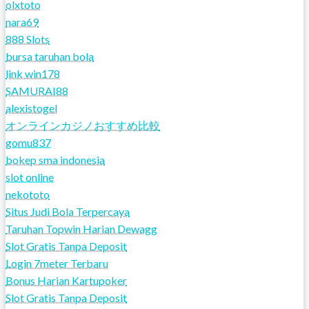
olxtoto
nara69
888 Slots
bursa taruhan bola
link win178
SAMURAI88
alexistogel
オンラインカジノおすすめ比較
gomu837
bokep sma indonesia
slot online
nekototo
Situs Judi Bola Terpercaya
Taruhan Topwin Harian Dewagg
Slot Gratis Tanpa Deposit
Login 7meter Terbaru
Bonus Harian Kartupoker
Slot Gratis Tanpa Deposit