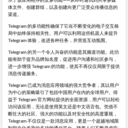
体文件、创建群组，以及创建向更广泛受众传播信息的
渠道。
Telegram 的多功能性确保了它在不断变化的电子交互格
局中始终保持相关性。用户可以利用这些机器人来提升
Telegram 体验，改进各种任务，并营造互动氛围。
Telegram 的另一个令人兴奋的功能是其频道功能。此功
能有助于提升品牌知名度，促进用户沟通和社区参与，
进一步增强 Telegram 的功能，使其不再仅仅局限于提供
消息传递服务。
Telegram 已成为消息应用领域的强大竞争者，其以用户
为中心的策略吸引了包括中国用户在内的全球用户。得
益于 Telegram 官方网站提供的全面资源，用户可以轻松
访问该应用，无论是使用英文还是中文语言包。凭借不
断壮大的社区、强大的功能以及对安全性的高度重视，
Telegram 不仅仅是一款消息应用，更是一个超越地域限
制和文化差异的多功能通信平台。随着人们不断寻求安