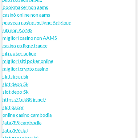
bookmaker non aams
casinò online non aams
nouveau casino en ligne Belgique
siti non AAMS
migliori casino non AAMS
casino en ligne france
siti poker online
migliori siti poker online
migliori crypto casino
slot depo 5k
slot depo 5k
slot depo 5k
https://1uk88.jp.net/
slot gacor
online casino cambodia
fafa789 cambodia
fafa789 slot
slot gacor hari ini