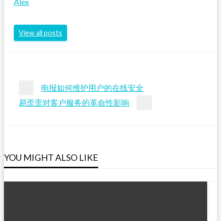
Alex
View all posts
电报如何维护用户的在线安全
Previous
Post
易歪歪对客户服务的革命性影响
Post
Next
navigation
Post
YOU MIGHT ALSO LIKE