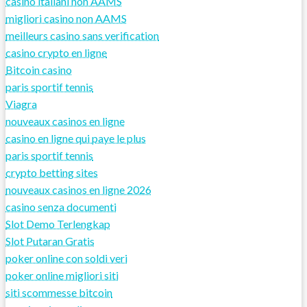
casino italiani non AAMS
migliori casino non AAMS
meilleurs casino sans verification
casino crypto en ligne
Bitcoin casino
paris sportif tennis
Viagra
nouveaux casinos en ligne
casino en ligne qui paye le plus
paris sportif tennis
crypto betting sites
nouveaux casinos en ligne 2026
casino senza documenti
Slot Demo Terlengkap
Slot Putaran Gratis
poker online con soldi veri
poker online migliori siti
siti scommesse bitcoin