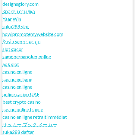
designsglory.com
Кракен ссылка
Yaar Win
suka288 slot
howipromotemywebsite.com
รับทํา seo ราคาถูก
slot gacor
sampoernapoker online
apk slot
casino en ligne
casino en ligne
casino en ligne
online casino UAE
best crypto casino
casino online france
casino en ligne retrait immédiat
サッカー ブック メーカー
suka288 daftar