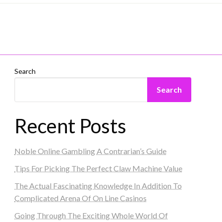
Search
Search
Recent Posts
Noble Online Gambling A Contrarian’s Guide
Tips For Picking The Perfect Claw Machine Value
The Actual Fascinating Knowledge In Addition To
Complicated Arena Of On Line Casinos
Going Through The Exciting Whole World Of