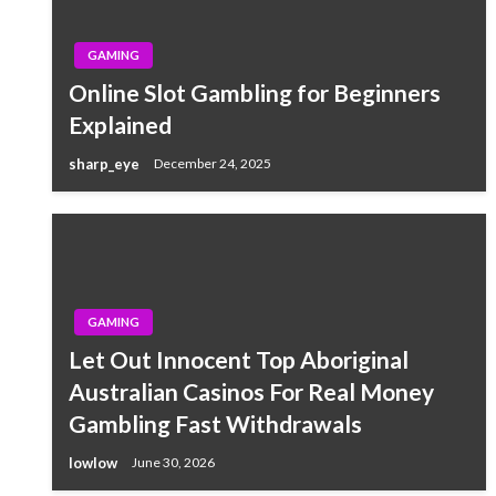
GAMING
Online Slot Gambling for Beginners
Explained
sharp_eye
December 24, 2025
GAMING
Let Out Innocent Top Aboriginal
Australian Casinos For Real Money
Gambling Fast Withdrawals
lowlow
June 30, 2026