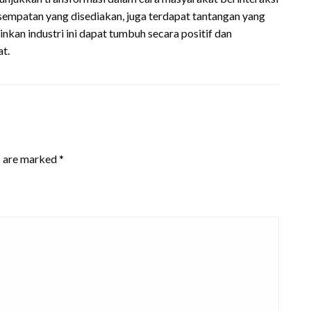
sempatan yang disediakan, juga terdapat tantangan yang
inkan industri ini dapat tumbuh secara positif dan
t.
s are marked
*