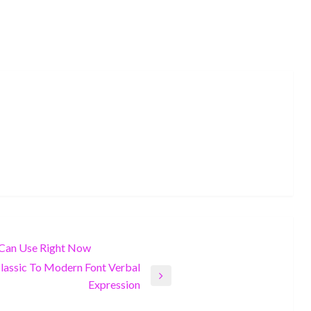
 Can Use Right Now
lassic To Modern Font Verbal
Expression