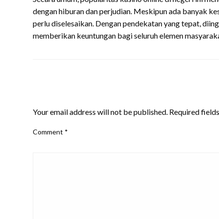
dengan hiburan dan perjudian. Meskipun ada banyak ke
perlu diselesaikan. Dengan pendekatan yang tepat, diing
memberikan keuntungan bagi seluruh elemen masyaraka
LEAVE A RESPONSE
Your email address will not be published.
Required field
Comment
*