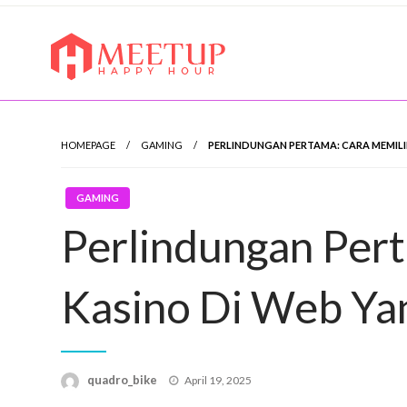
Skip
to
content
My WordPress Blog
My Blog
HOMEPAGE
GAMING
PERLINDUNGAN PERTAMA: CARA MEMILI
GAMING
Perlindungan Per
Kasino Di Web Y
quadro_bike
Posted
April 19, 2025
on