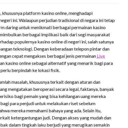
e, khususnya platform kasino online, menghadapi
geri ini. Walaupun perjudian tradisional di negara ini tetap
orm daring untuk menikmati berbagai permainan kasino
enimbulkan berbagai implikasi baik dari segi masyarakat
hadap populernya kasino online di negeri ini, salah satunya
angan teknologi. Dengan keberadaan telepon pintar dan
 dengan cepat mengakses berbagai jenis permainan
Live
an kasino online sebagai alternatif yang menarik bagi para
erlu berpindah ke lokasi fisik.
ejumlah masalah, khususnya terkait dengan aturan dan
ang mengatakan beroperasi secara legal, faktanya, banyak
 berisiko bagi pemain yang bisa kehilangan uang mereka
ng bagi para penjudi untuk melakukan riset sebelum
ahwa mereka memahami bahaya yang ada. Selain itu,
erkait ketergantungan judi. Dengan akses yang mudah dan
rjebak dalam tingkah laku berjudi yang merugikan semakin