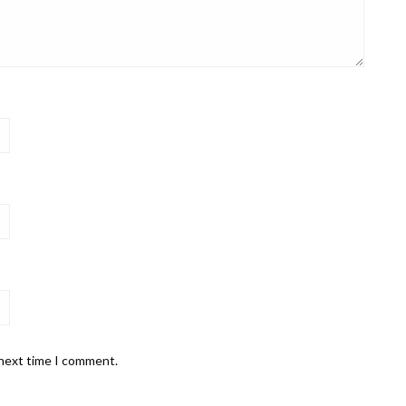
 next time I comment.