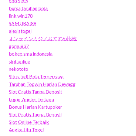
888 Slots
bursa taruhan bola
link win178
SAMURAI88
alexistogel
オンラインカジノおすすめ比較
gomu837
bokep sma indonesia
slot online
nekototo
Situs Judi Bola Terpercaya
Taruhan Topwin Harian Dewagg
Slot Gratis Tanpa Deposit
Login 7meter Terbaru
Bonus Harian Kartupoker
Slot Gratis Tanpa Deposit
Slot Online Terbaik
Angka Jitu Togel