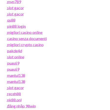
mvp789
slot gacor
slot gacor
qs88
pin88 login
migliori casino online
casino senza documenti
migliori crypto casino
pakde4d
slot online
puas69
puas69
mantul138
mantul138
slot gacor
receh88
nk88.onl
đăng nhập 98win