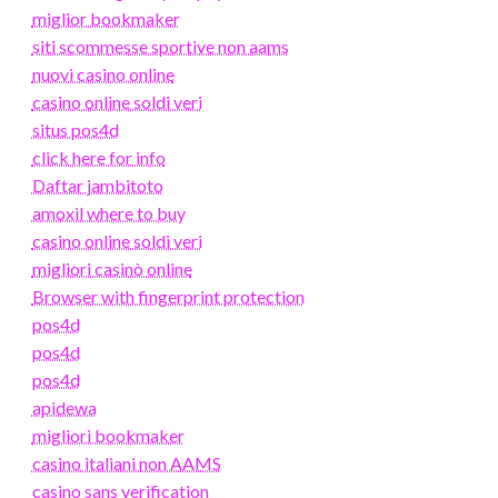
miglior bookmaker
siti scommesse sportive non aams
nuovi casino online
casino online soldi veri
situs pos4d
click here for info
Daftar jambitoto
amoxil where to buy
casino online soldi veri
migliori casinò online
Browser with fingerprint protection
pos4d
pos4d
pos4d
apidewa
migliori bookmaker
casino italiani non AAMS
casino sans verification