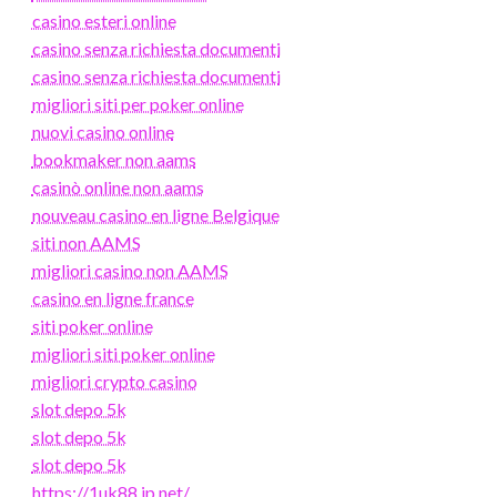
casino esteri online
casino senza richiesta documenti
casino senza richiesta documenti
migliori siti per poker online
nuovi casino online
bookmaker non aams
casinò online non aams
nouveau casino en ligne Belgique
siti non AAMS
migliori casino non AAMS
casino en ligne france
siti poker online
migliori siti poker online
migliori crypto casino
slot depo 5k
slot depo 5k
slot depo 5k
https://1uk88.jp.net/