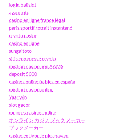
login balislot
ayamtoto
casino en ligne france légal
paris sportif retrait instantané
crypto casino
casino en ligne
sungaitoto
siti scommesse crypto
migliori casino non AAMS
deposit 5000
casinos online fiables en españa
migliori casinò online
Yaar win
slot gacor
mejores casinos online
オンライン カジノ ブック メーカー
ブックメーカー
casino en ligne le plus payant