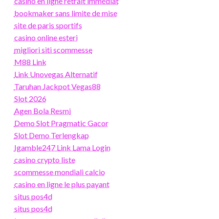
casino en ligne retrait immédiat
bookmaker sans limite de mise
site de paris sportifs
casino online esteri
migliori siti scommesse
M88 Link
Link Unovegas Alternatif
Taruhan Jackpot Vegas88
Slot 2026
Agen Bola Resmi
Demo Slot Pragmatic Gacor
Slot Demo Terlengkap
Igamble247 Link Lama Login
casino crypto liste
scommesse mondiali calcio
casino en ligne le plus payant
situs pos4d
situs pos4d