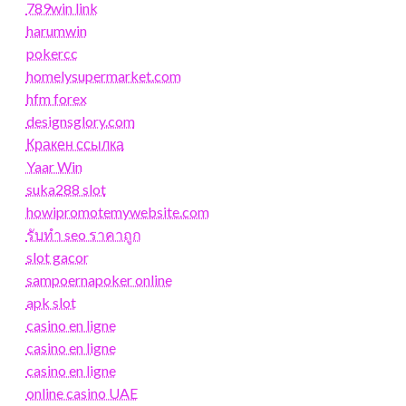
789win link
harumwin
pokercc
homelysupermarket.com
hfm forex
designsglory.com
Кракен ссылка
Yaar Win
suka288 slot
howipromotemywebsite.com
รับทํา seo ราคาถูก
slot gacor
sampoernapoker online
apk slot
casino en ligne
casino en ligne
casino en ligne
online casino UAE