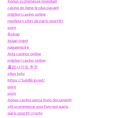
bonus scommesse mondiali
casino en ligne le plus payant
migliori casinò online
meilleurs sites de paris sportifs
porn
Bokep
bulan togel
nagaempire
lista casinos online
migliori casino online
홀덤사이트 추천
situs toto
https://1uk88.jp.net/
porn
porn
bonus casino senza invio documenti
siti scommesse sportive non aams
paris sportif crypto