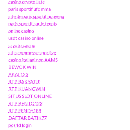
casino crypto liste
paris sportif ufc mma
site de paris sportif nouveau
paris sportif sur le tennis
online casino
usdt casino online
crypto casino
siti scommesse sportive
casino italiani non AAMS
BEWOK WIN
AKAI 123
RTP RAKYATJP
RTP KIJANGWIN
SITUS SLOT ONLINE
RTP BENTO123
RTP FENDY188
DAFTAR BATIK77
pos4d login