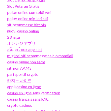
Slot Putaran Gratis
poker online con soldi veri
poker online migliori siti
siti scommesse bitcoin
nuovi casino online
23naga
オンカジ アプリ
สล็อตเว็บตรง pg slot
migliori siti scommesse calcio mondiali
casinò online non aams
siti non AAMS
pari sportif crypto
카지노 사이트
appli casino en ligne
casino en ligne sans verification
casino français sans KYC
crypto casinos