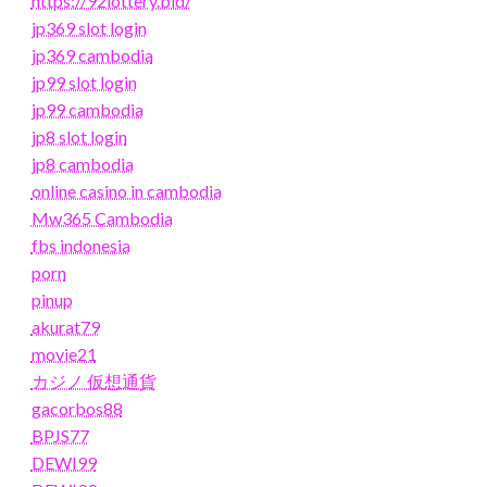
https://92lottery.bid/
jp369 slot login
jp369 cambodia
jp99 slot login
jp99 cambodia
jp8 slot login
jp8 cambodia
online casino in cambodia
Mw365 Cambodia
fbs indonesia
porn
pinup
akurat79
movie21
カジノ 仮想通貨
gacorbos88
BPJS77
DEWI99