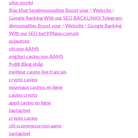
situs pos4d
Blackhat Seo@moonalites Boost your ↑ Website ↑
Google Ranking With our SEO BACKLINKS Telegram:
@moonalites Boost your ↑ Website ↑ Google Ranking
With our SEO bet939app.com.pk
pulautoto
siti non AAMS
migliori casino non AAMS
fly88 đăng nhập
meilleur casino live francais
crypto casino
nouveaux casinos en ligne
casino crypto
appli casino en ligne
taptapbet
crypto casino
siti scommesse non aams
taptapbet