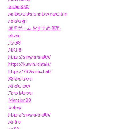
techno002
online casinos not on gamstop
coloksgp
麻雀ゲーム おすすめ 無料
okwin
TG 88
NK 88
https://vipwin.health/
https://kuwin.rentals/
https://789winn.chat/
88kbet com
okwin com
Toto Macau
Mansion88
bokep
https://vipwin.health/
ok fun
ea 88