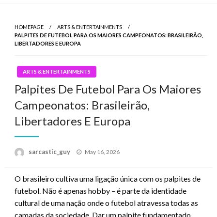
Skip
to
HOMEPAGE
ARTS & ENTERTAINMENTS
content
PALPITES DE FUTEBOL PARA OS MAIORES CAMPEONATOS: BRASILEIRÃO,
LIBERTADORES E EUROPA
ARTS & ENTERTAINMENTS
Palpites De Futebol Para Os Maiores
Campeonatos: Brasileirão,
Libertadores E Europa
sarcastic_guy
Posted
May 16, 2026
on
O brasileiro cultiva uma ligação única com os palpites de
futebol. Não é apenas hobby – é parte da identidade
cultural de uma nação onde o futebol atravessa todas as
camadas da sociedade. Dar um palpite fundamentado