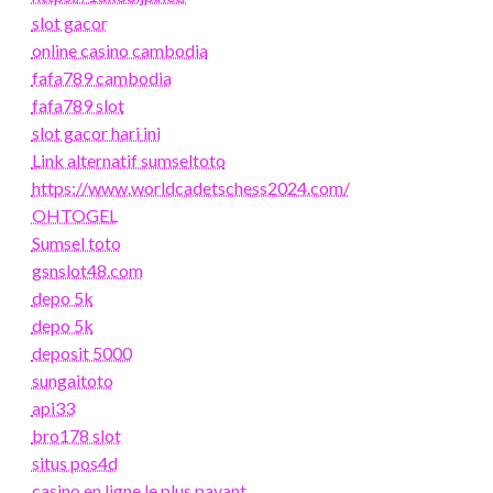
slot gacor
online casino cambodia
fafa789 cambodia
fafa789 slot
slot gacor hari ini
Link alternatif sumseltoto
https://www.worldcadetschess2024.com/
OHTOGEL
Sumsel toto
gsnslot48.com
depo 5k
depo 5k
deposit 5000
sungaitoto
api33
bro178 slot
situs pos4d
casino en ligne le plus payant