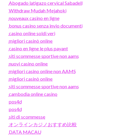
Abogado latigazo cervical Sabadell
Withdraw Mudah Mejahoki
nouveaux casino en ligne
bonus casino senza invio documenti
casino online soldi veri
migliori casinò online
casino en ligne le plus payant
siti scommesse sportive non aams
nuovi casino online
migliori casino online non AAMS
migliori casinò online
siti scommesse sportive non aams
cambodia online casino
pos4d
pos4d
siti di scommesse
オンラインカジノおすすめ比較
DATA MACAU