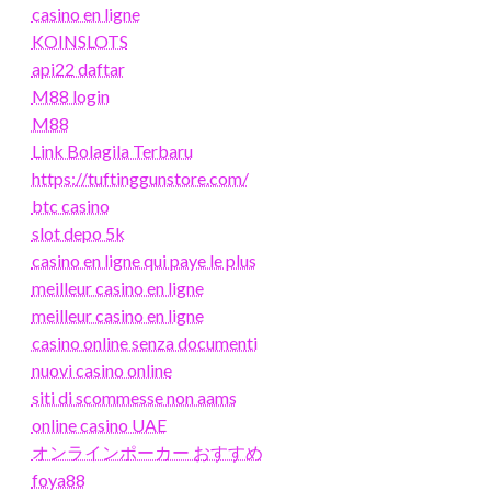
casino en ligne
KOINSLOTS
api22 daftar
M88 login
M88
Link Bolagila Terbaru
https://tuftinggunstore.com/
btc casino
slot depo 5k
casino en ligne qui paye le plus
meilleur casino en ligne
meilleur casino en ligne
casino online senza documenti
nuovi casino online
siti di scommesse non aams
online casino UAE
オンラインポーカー おすすめ
foya88