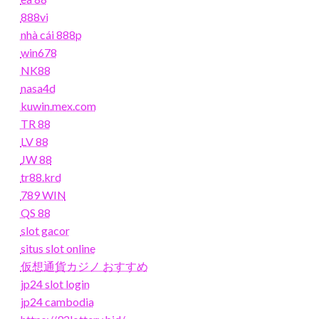
888vi
nhà cái 888p
win678
NK88
nasa4d
kuwin.mex.com
TR 88
LV 88
JW 88
tr88.krd
789 WIN
QS 88
slot gacor
situs slot online
仮想通貨カジノ おすすめ
jp24 slot login
jp24 cambodia