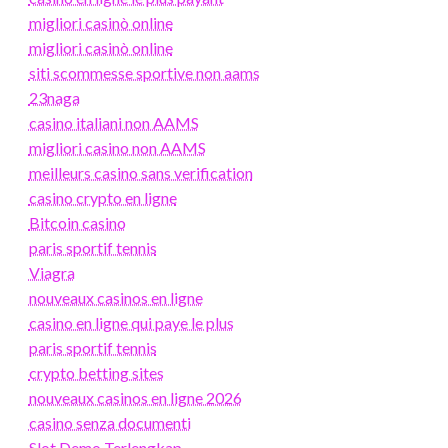
migliori casinò online
migliori casinò online
siti scommesse sportive non aams
23naga
casino italiani non AAMS
migliori casino non AAMS
meilleurs casino sans verification
casino crypto en ligne
Bitcoin casino
paris sportif tennis
Viagra
nouveaux casinos en ligne
casino en ligne qui paye le plus
paris sportif tennis
crypto betting sites
nouveaux casinos en ligne 2026
casino senza documenti
Slot Demo Terlengkap