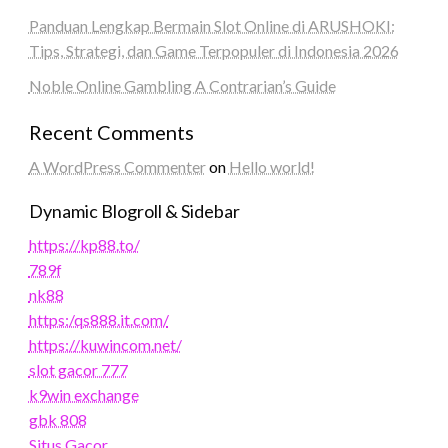
Panduan Lengkap Bermain Slot Online di ARUSHOKI:
Tips, Strategi, dan Game Terpopuler di Indonesia 2026
Noble Online Gambling A Contrarian’s Guide
Recent Comments
A WordPress Commenter
on
Hello world!
Dynamic Blogroll & Sidebar
https://kp88.to/
789f
nk88
https:/qs888.it.com/
https://kuwincom.net/
slot gacor 777
k9win exchange
gbk 808
Situs Gacor