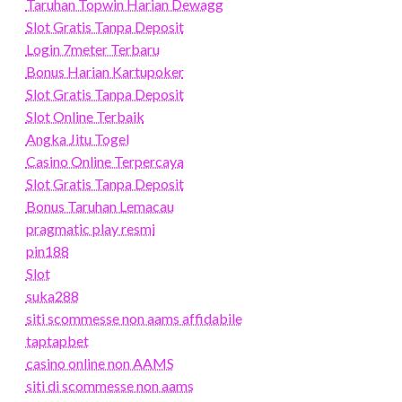
Taruhan Topwin Harian Dewagg
Slot Gratis Tanpa Deposit
Login 7meter Terbaru
Bonus Harian Kartupoker
Slot Gratis Tanpa Deposit
Slot Online Terbaik
Angka Jitu Togel
Casino Online Terpercaya
Slot Gratis Tanpa Deposit
Bonus Taruhan Lemacau
pragmatic play resmi
pin188
Slot
suka288
siti scommesse non aams affidabile
taptapbet
casino online non AAMS
siti di scommesse non aams