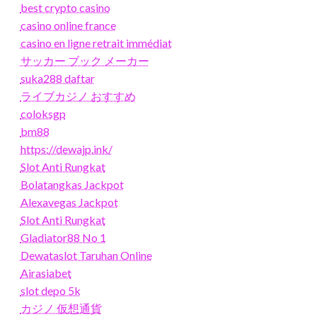
best crypto casino
casino online france
casino en ligne retrait immédiat
サッカー ブック メーカー
suka288 daftar
ライブカジノ おすすめ
coloksgp
bm88
https://dewajp.ink/
Slot Anti Rungkat
Bolatangkas Jackpot
Alexavegas Jackpot
Slot Anti Rungkat
Gladiator88 No 1
Dewataslot Taruhan Online
Airasiabet
slot depo 5k
カジノ 仮想通貨