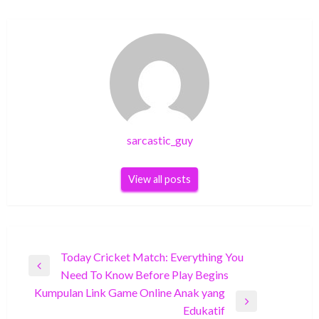
sarcastic_guy
View all posts
Post
Today Cricket Match: Everything You
Previous
Need To Know Before Play Begins
navigation
Post
Kumpulan Link Game Online Anak yang
Next
Edukatif