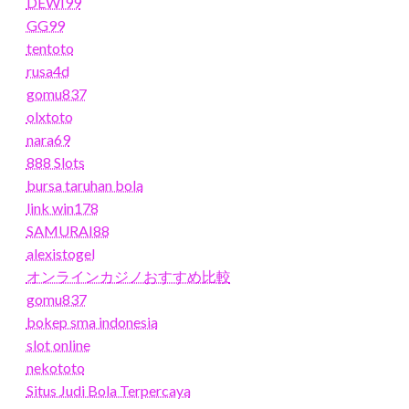
DEWI99
GG99
tentoto
rusa4d
gomu837
olxtoto
nara69
888 Slots
bursa taruhan bola
link win178
SAMURAI88
alexistogel
オンラインカジノおすすめ比較
gomu837
bokep sma indonesia
slot online
nekototo
Situs Judi Bola Terpercaya