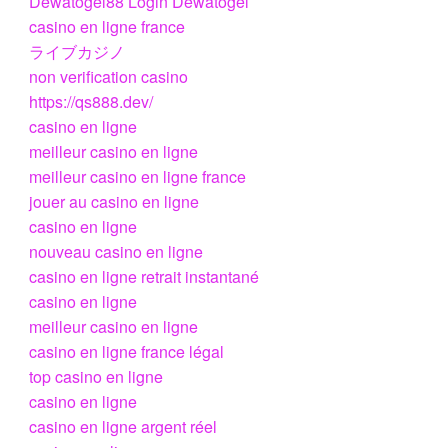
Dewatogel88 Login Dewatogel
casino en ligne france
ライブカジノ
non verification casino
https://qs888.dev/
casino en ligne
meilleur casino en ligne
meilleur casino en ligne france
jouer au casino en ligne
casino en ligne
nouveau casino en ligne
casino en ligne retrait instantané
casino en ligne
meilleur casino en ligne
casino en ligne france légal
top casino en ligne
casino en ligne
casino en ligne argent réel