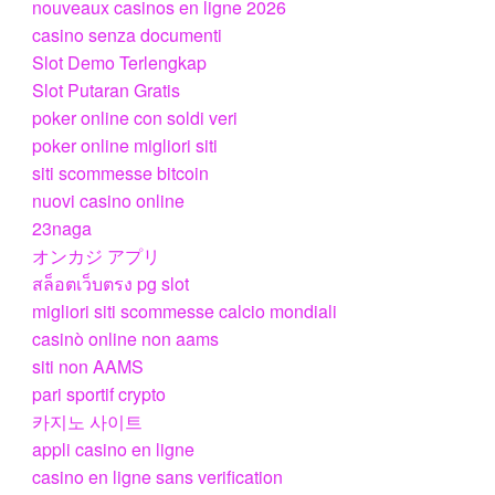
nouveaux casinos en ligne 2026
casino senza documenti
Slot Demo Terlengkap
Slot Putaran Gratis
poker online con soldi veri
poker online migliori siti
siti scommesse bitcoin
nuovi casino online
23naga
オンカジ アプリ
สล็อตเว็บตรง pg slot
migliori siti scommesse calcio mondiali
casinò online non aams
siti non AAMS
pari sportif crypto
카지노 사이트
appli casino en ligne
casino en ligne sans verification