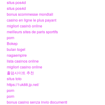
situs pos4d
situs pos4d
bonus scommesse mondiali
casino en ligne le plus payant
migliori casinò online
meilleurs sites de paris sportifs
porn
Bokep
bulan togel
nagaempire
lista casinos online
migliori casino online
홀덤사이트 추천
situs toto
https://1uk88.jp.net/
porn
porn
bonus casino senza invio documenti