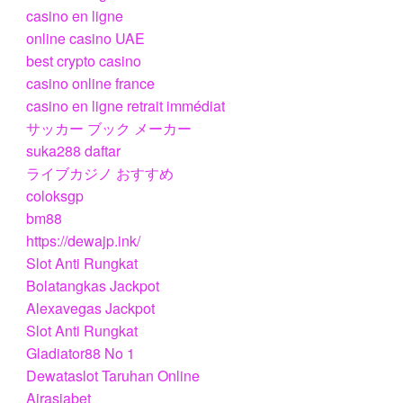
casino en ligne
online casino UAE
best crypto casino
casino online france
casino en ligne retrait immédiat
サッカー ブック メーカー
suka288 daftar
ライブカジノ おすすめ
coloksgp
bm88
https://dewajp.ink/
Slot Anti Rungkat
Bolatangkas Jackpot
Alexavegas Jackpot
Slot Anti Rungkat
Gladiator88 No 1
Dewataslot Taruhan Online
Airasiabet