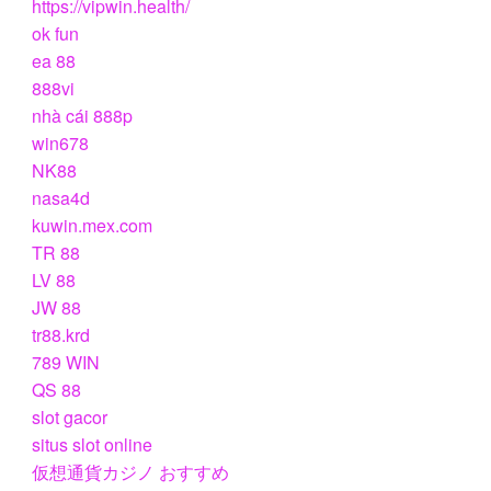
https://vipwin.health/
ok fun
ea 88
888vi
nhà cái 888p
win678
NK88
nasa4d
kuwin.mex.com
TR 88
LV 88
JW 88
tr88.krd
789 WIN
QS 88
slot gacor
situs slot online
仮想通貨カジノ おすすめ