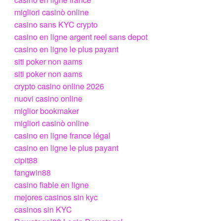
migliori casinò online
casino sans KYC crypto
casino en ligne argent reel sans depot
casino en ligne le plus payant
siti poker non aams
siti poker non aams
crypto casino online 2026
nuovi casino online
miglior bookmaker
migliori casinò online
casino en ligne france légal
casino en ligne le plus payant
cipit88
fangwin88
casino fiable en ligne
mejores casinos sin kyc
casinos sin KYC