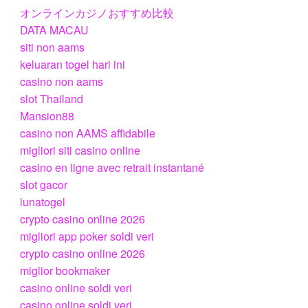
オンラインカジノおすすめ比較
DATA MACAU
siti non aams
keluaran togel hari ini
casino non aams
slot Thailand
Mansion88
casino non AAMS affidabile
migliori siti casino online
casino en ligne avec retrait instantané
slot gacor
lunatogel
crypto casino online 2026
migliori app poker soldi veri
crypto casino online 2026
miglior bookmaker
casino online soldi veri
casino online soldi veri