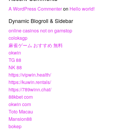
A WordPress Commenter
on
Hello world!
Dynamic Blogroll & Sidebar
online casinos not on gamstop
coloksgp
麻雀ゲーム おすすめ 無料
okwin
TG 88
NK 88
https://vipwin.health/
https://kuwin.rentals/
https://789winn.chat/
88kbet com
okwin com
Toto Macau
Mansion88
bokep