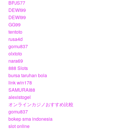
BPJS77
DEWI99
DEWI99
GG99
tentoto
rusa4d
gomu837
olxtoto
nara69
888 Slots
bursa taruhan bola
link win178
SAMURAI88
alexistogel
オンラインカジノおすすめ比較
gomu837
bokep sma indonesia
slot online