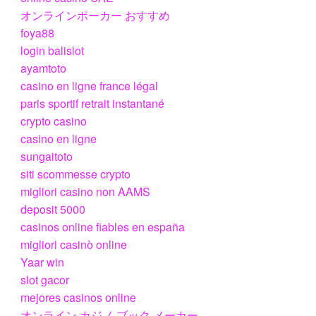
オンラインポーカー おすすめ
foya88
login balislot
ayamtoto
casino en ligne france légal
paris sportif retrait instantané
crypto casino
casino en ligne
sungaitoto
siti scommesse crypto
migliori casino non AAMS
deposit 5000
casinos online fiables en españa
migliori casinò online
Yaar win
slot gacor
mejores casinos online
オンライン カジノ ブック メーカー