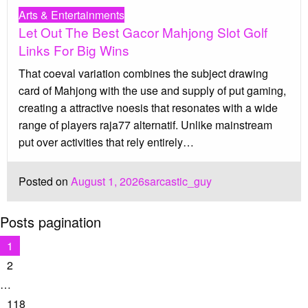
Arts & Entertainments
Let Out The Best Gacor Mahjong Slot Golf
Links For Big Wins
That coeval variation combines the subject drawing
card of Mahjong with the use and supply of put gaming,
creating a attractive noesis that resonates with a wide
range of players raja77 alternatif. Unlike mainstream
put over activities that rely entirely…
Posted on
August 1, 2026
sarcastic_guy
Posts pagination
1
2
…
118