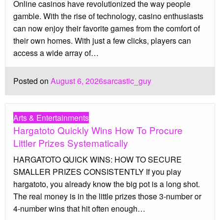
Online casinos have revolutionized the way people
gamble. With the rise of technology, casino enthusiasts
can now enjoy their favorite games from the comfort of
their own homes. With just a few clicks, players can
access a wide array of…
Posted on
August 6, 2026
sarcastic_guy
Arts & Entertainments
Hargatoto Quickly Wins How To Procure
Littler Prizes Systematically
HARGATOTO QUICK WINS: HOW TO SECURE
SMALLER PRIZES CONSISTENTLY If you play
hargatoto, you already know the big pot is a long shot.
The real money is in the little prizes those 3-number or
4-number wins that hit often enough…