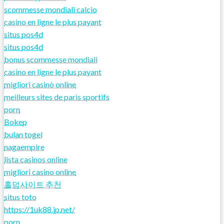
scommesse mondiali calcio
casino en ligne le plus payant
situs pos4d
situs pos4d
bonus scommesse mondiali
casino en ligne le plus payant
migliori casinò online
meilleurs sites de paris sportifs
porn
Bokep
bulan togel
nagaempire
lista casinos online
migliori casino online
홀덤사이트 추천
situs toto
https://1uk88.jp.net/
porn