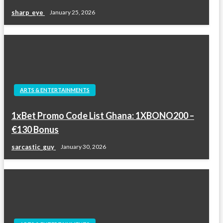
sharp_eye
January 25, 2026
ARTS & ENTERTAINMENTS
1xBet Promo Code List Ghana: 1XBONO200 –
€130 Bonus
sarcastic_guy
January 30, 2026