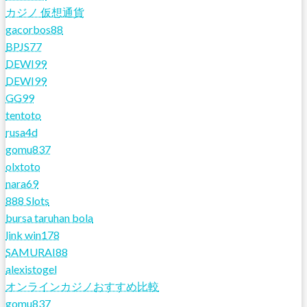
カジノ 仮想通貨
gacorbos88
BPJS77
DEWI99
DEWI99
GG99
tentoto
rusa4d
gomu837
olxtoto
nara69
888 Slots
bursa taruhan bola
link win178
SAMURAI88
alexistogel
オンラインカジノおすすめ比較
gomu837