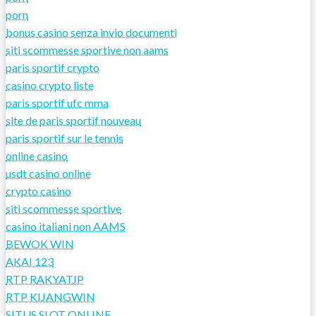
porn
bonus casino senza invio documenti
siti scommesse sportive non aams
paris sportif crypto
casino crypto liste
paris sportif ufc mma
site de paris sportif nouveau
paris sportif sur le tennis
online casino
usdt casino online
crypto casino
siti scommesse sportive
casino italiani non AAMS
BEWOK WIN
AKAI 123
RTP RAKYATJP
RTP KIJANGWIN
SITUS SLOT ONLINE