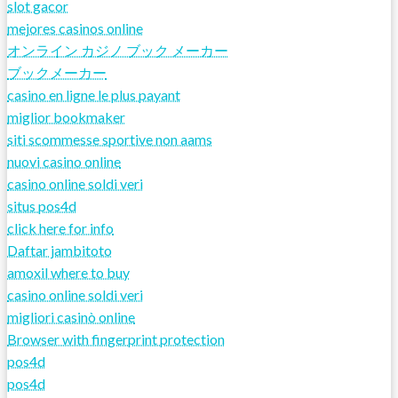
slot gacor
mejores casinos online
オンライン カジノ ブック メーカー
ブックメーカー
casino en ligne le plus payant
miglior bookmaker
siti scommesse sportive non aams
nuovi casino online
casino online soldi veri
situs pos4d
click here for info
Daftar jambitoto
amoxil where to buy
casino online soldi veri
migliori casinò online
Browser with fingerprint protection
pos4d
pos4d