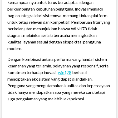
kemampuannya untuk terus beradaptasi dengan
perkembangan kebutuhan pengguna. Inovasi menjadi
bagian integral dari sistemnya, memungkinkan platform
untuk tetap relevan dan kompetitif. Pembaruan fitur yang
berkelanjutan menunjukkan bahwa WIN178 tidak
stagnan, melainkan selalu berusaha meningkatkan
kualitas layanan sesuai dengan ekspektasi pengguna
modern.
Dengan kombinasi antara performa yang handal, sistem
keamanan yang terjamin, pelayanan yang responsif, serta
komitmen terhadap inovasi,
win178
berhasil
menciptakan ekosistem yang dapat diandalkan.
Pengguna yang mengutamakan kualitas dan kepercayaan
tidak hanya mendapatkan apa yang mereka cari, tetapi
juga pengalaman yang melebihi ekspektasi.