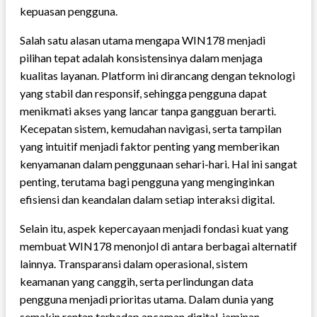
kepuasan pengguna.
Salah satu alasan utama mengapa WIN178 menjadi
pilihan tepat adalah konsistensinya dalam menjaga
kualitas layanan. Platform ini dirancang dengan teknologi
yang stabil dan responsif, sehingga pengguna dapat
menikmati akses yang lancar tanpa gangguan berarti.
Kecepatan sistem, kemudahan navigasi, serta tampilan
yang intuitif menjadi faktor penting yang memberikan
kenyamanan dalam penggunaan sehari-hari. Hal ini sangat
penting, terutama bagi pengguna yang menginginkan
efisiensi dan keandalan dalam setiap interaksi digital.
Selain itu, aspek kepercayaan menjadi fondasi kuat yang
membuat WIN178 menonjol di antara berbagai alternatif
lainnya. Transparansi dalam operasional, sistem
keamanan yang canggih, serta perlindungan data
pengguna menjadi prioritas utama. Dalam dunia yang
semakin rentan terhadap ancaman digital, jaminan