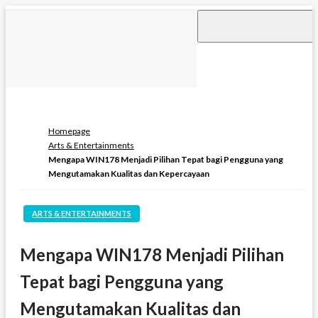
Skip
to
content
Homepage
Arts & Entertainments
Mengapa WIN178 Menjadi Pilihan Tepat bagi Pengguna yang
Mengutamakan Kualitas dan Kepercayaan
ARTS & ENTERTAINMENTS
Mengapa WIN178 Menjadi Pilihan
Tepat bagi Pengguna yang
Mengutamakan Kualitas dan