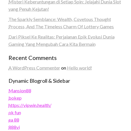
Misteri Keberuntungan di Setiap Spin: Jelajahi Dunia Slot
yang Penuh Kejutan!
The Sparkly Semblance: Wealth, Covetous Thought
Process, And The Timeless Charm Of Lottery Games
Dari Piksel Ke Realitas: Perjalanan Epik Evolusi Dunia
Gaming Yang Mengubah Cara Kita Bermain
Recent Comments
A WordPress Commenter
on
Hello world!
Dynamic Blogroll & Sidebar
Mansion88
bokep
https://vipwin.health/
ok fun
ea 88
888vi