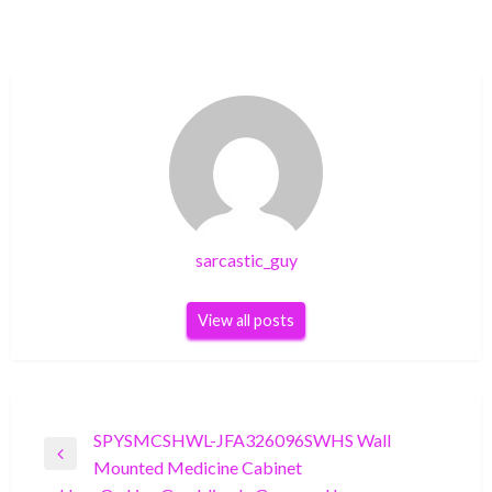
sarcastic_guy
View all posts
Post
SPYSMCSHWL-JFA326096SWHS Wall
Previous
Mounted Medicine Cabinet
navigation