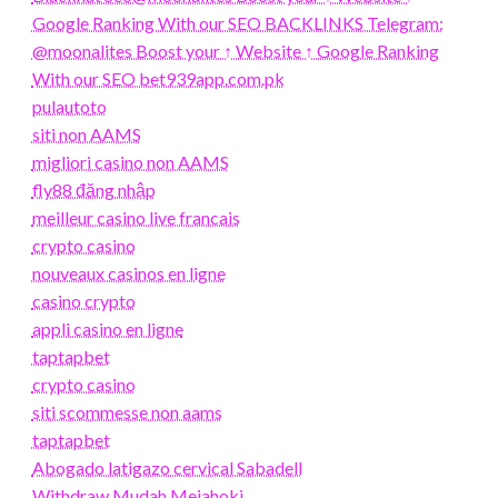
Google Ranking With our SEO BACKLINKS Telegram:
@moonalites Boost your ↑ Website ↑ Google Ranking
With our SEO bet939app.com.pk
pulautoto
siti non AAMS
migliori casino non AAMS
fly88 đăng nhập
meilleur casino live francais
crypto casino
nouveaux casinos en ligne
casino crypto
appli casino en ligne
taptapbet
crypto casino
siti scommesse non aams
taptapbet
Abogado latigazo cervical Sabadell
Withdraw Mudah Mejahoki