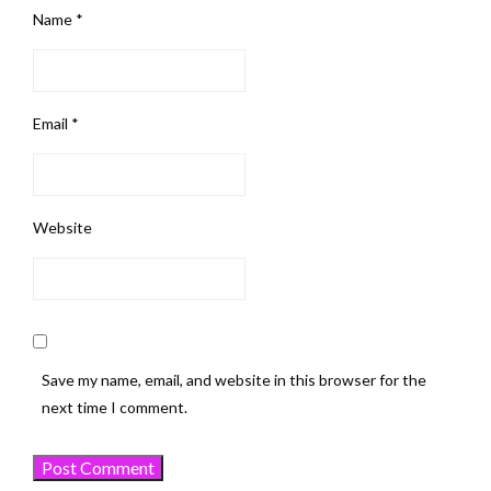
Name
*
Email
*
Website
Save my name, email, and website in this browser for the
next time I comment.