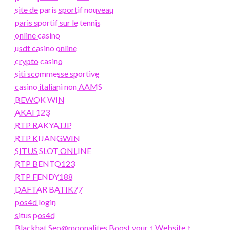
site de paris sportif nouveau
paris sportif sur le tennis
online casino
usdt casino online
crypto casino
siti scommesse sportive
casino italiani non AAMS
BEWOK WIN
AKAI 123
RTP RAKYATJP
RTP KIJANGWIN
SITUS SLOT ONLINE
RTP BENTO123
RTP FENDY188
DAFTAR BATIK77
pos4d login
situs pos4d
Blackhat Seo@moonalites Boost your ↑ Website ↑