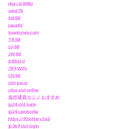
nhà cái 888p
win678
NK88
nasa4d
kuwin.mex.com
TR 88
LV 88
JW 88
tr88.krd
789 WIN
QS 88
slot gacor
situs slot online
仮想通貨カジノ おすすめ
jp24 slot login
jp24 cambodia
https://92lottery.bid/
jp369 slot login