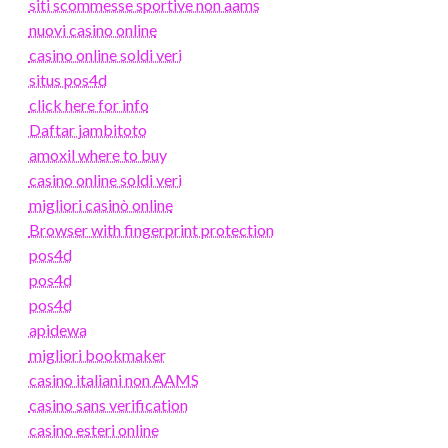
siti scommesse sportive non aams
nuovi casino online
casino online soldi veri
situs pos4d
click here for info
Daftar jambitoto
amoxil where to buy
casino online soldi veri
migliori casinò online
Browser with fingerprint protection
pos4d
pos4d
pos4d
apidewa
migliori bookmaker
casino italiani non AAMS
casino sans verification
casino esteri online