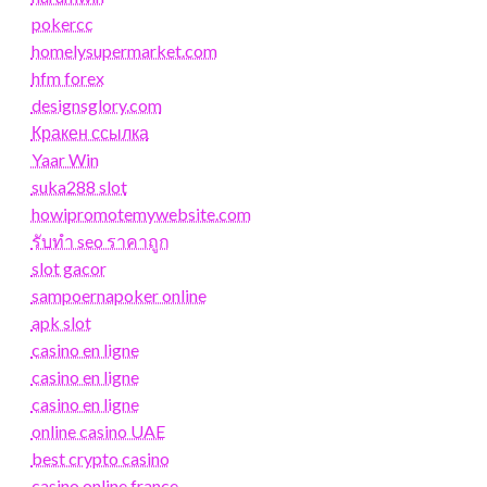
pokercc
homelysupermarket.com
hfm forex
designsglory.com
Кракен ссылка
Yaar Win
suka288 slot
howipromotemywebsite.com
รับทํา seo ราคาถูก
slot gacor
sampoernapoker online
apk slot
casino en ligne
casino en ligne
casino en ligne
online casino UAE
best crypto casino
casino online france