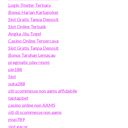
Login 7meter Terbaru
Bonus Harian Kartupoker
Slot Gratis Tanpa Deposit
Slot Online Terbaik
Angka Jitu Togel
Casino Online Terpercaya
Slot Gratis Tanpa Deposit
Bonus Taruhan Lemacau
pragmatic play resmi
pin188
Slot
suka288
siti scommesse non aams affidabile
taptapbet
casino online non AAMS
siti di scommesse non aams
mvp789
slot gacor