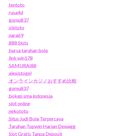
tentoto
rusa4d
gomu837
olxtoto
nara69
888 Slots
bursa taruhan bola
link win178
SAMURAI88
alexistogel
オンラインカジノおすすめ比較
gomu837
bokep sma indonesia
slot online
nekototo
Situs Judi Bola Terpercaya
Taruhan Topwin Harian Dewagg
Slot Gratis Tanpa Deposit