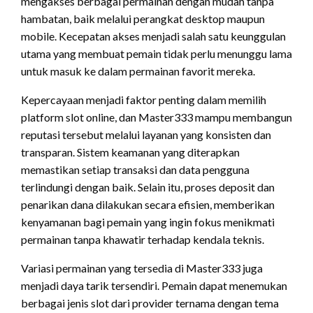
mengakses berbagai permainan dengan mudah tanpa
hambatan, baik melalui perangkat desktop maupun
mobile. Kecepatan akses menjadi salah satu keunggulan
utama yang membuat pemain tidak perlu menunggu lama
untuk masuk ke dalam permainan favorit mereka.
Kepercayaan menjadi faktor penting dalam memilih
platform slot online, dan Master333 mampu membangun
reputasi tersebut melalui layanan yang konsisten dan
transparan. Sistem keamanan yang diterapkan
memastikan setiap transaksi dan data pengguna
terlindungi dengan baik. Selain itu, proses deposit dan
penarikan dana dilakukan secara efisien, memberikan
kenyamanan bagi pemain yang ingin fokus menikmati
permainan tanpa khawatir terhadap kendala teknis.
Variasi permainan yang tersedia di Master333 juga
menjadi daya tarik tersendiri. Pemain dapat menemukan
berbagai jenis slot dari provider ternama dengan tema