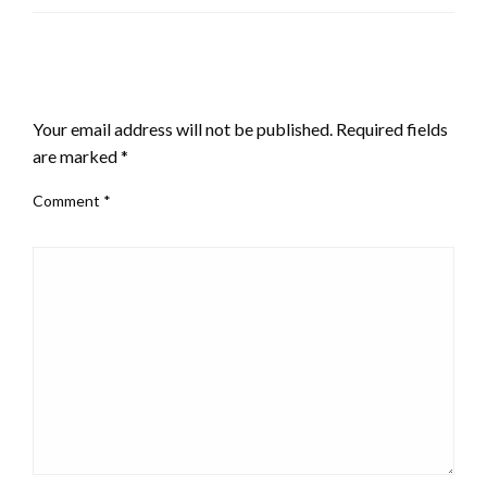
LEAVE A RESPONSE
Your email address will not be published.
Required fields
are marked
*
Comment
*