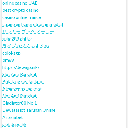
online casino UAE
best crypto casino
casino online france
casino en ligne retrait immédiat
サッカー ブック メーカー
suka288 daftar
ライブカジノ おすすめ
coloksgp
bm88
https://dewajp.ink/
Slot Anti Rungkat
Bolatangkas Jackpot
Alexavegas Jackpot
Slot Anti Rungkat
Gladiator88 No 1
Dewataslot Taruhan Online
Airasiabet
slot depo 5k