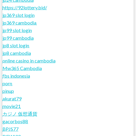
https://92lottery.bid/
jp369 slot login
jp369 cambodia
jp99 slot login
jp99 cambodia
jp8 slot login
jp8 cambodia
online casino in cambodia
Mw365 Cambodia
fbs indonesia
porn
pinup
akurat79
movie21
カジノ 仮想通貨
gacorbos88
BPJS77