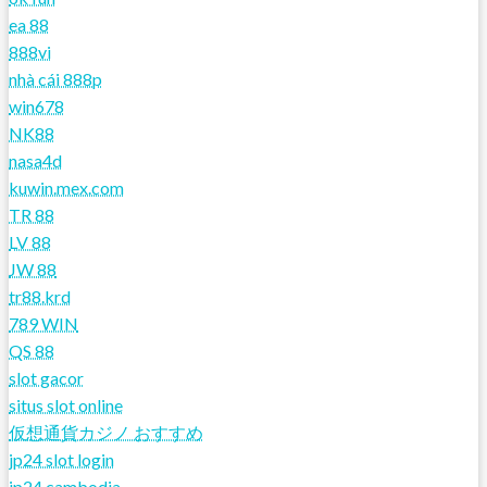
ea 88
888vi
nhà cái 888p
win678
NK88
nasa4d
kuwin.mex.com
TR 88
LV 88
JW 88
tr88.krd
789 WIN
QS 88
slot gacor
situs slot online
仮想通貨カジノ おすすめ
jp24 slot login
jp24 cambodia