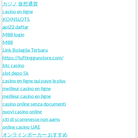
カジノ 仮想通貨
casino en ligne
KOINSLOTS
api22 daftar
M88 login
M88
Link Bolagila Terbaru
https://tuftinggunstore.com/
btc casino
slot depo 5k
casino en ligne qui paye le plus
meilleur casino en ligne
meilleur casino en ligne
casino online senza documenti
nuovi casino online
siti di scommesse non aams
online casino UAE
オンラインポーカー おすすめ