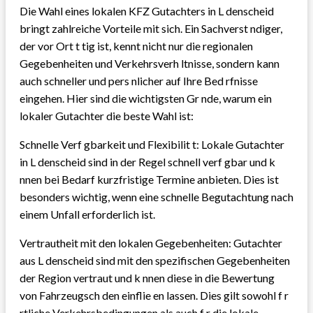
Die Wahl eines lokalen KFZ Gutachters in L denscheid
bringt zahlreiche Vorteile mit sich. Ein Sachverst ndiger,
der vor Ort t tig ist, kennt nicht nur die regionalen
Gegebenheiten und Verkehrsverh ltnisse, sondern kann
auch schneller und pers nlicher auf Ihre Bed rfnisse
eingehen. Hier sind die wichtigsten Gr nde, warum ein
lokaler Gutachter die beste Wahl ist:
Schnelle Verf gbarkeit und Flexibilit t: Lokale Gutachter
in L denscheid sind in der Regel schnell verf gbar und k
nnen bei Bedarf kurzfristige Termine anbieten. Dies ist
besonders wichtig, wenn eine schnelle Begutachtung nach
einem Unfall erforderlich ist.
Vertrautheit mit den lokalen Gegebenheiten: Gutachter
aus L denscheid sind mit den spezifischen Gegebenheiten
der Region vertraut und k nnen diese in die Bewertung
von Fahrzeugsch den einflie en lassen. Dies gilt sowohl f r
rtliche Verkehrsbedingungen als auch f r die lokale