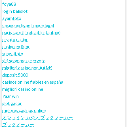
foya88
login balislot
ayamtoto
casino en ligne france légal
paris sportif retrait instantané
crypto casino
casino en ligne
sungaitoto
siti scommesse crypto
migliori casino non AAMS
deposit 5000
casinos online fiables en españa
migliori casinò online
Yaar win
slot gacor
mejores casinos online
オンライン カジノ ブック メーカー
ブックメーカー