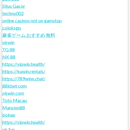
Situs Gacor
techno002
online casinos not on gamstop
coloksgp
麻雀ゲーム おすすめ 無料
okwin
TG 88
NK 88
https://vipwin.health/
https://kuwin.rentals/
https://789winn.chat/
88kbet com
okwin com
Toto Macau
Mansion88
bokep
https://vipwin.health/
ok fun