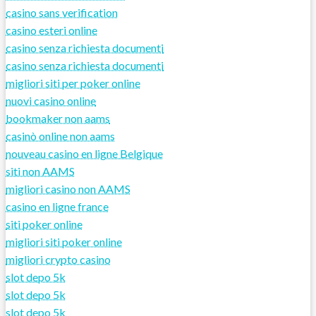
casino sans verification
casino esteri online
casino senza richiesta documenti
casino senza richiesta documenti
migliori siti per poker online
nuovi casino online
bookmaker non aams
casinò online non aams
nouveau casino en ligne Belgique
siti non AAMS
migliori casino non AAMS
casino en ligne france
siti poker online
migliori siti poker online
migliori crypto casino
slot depo 5k
slot depo 5k
slot depo 5k