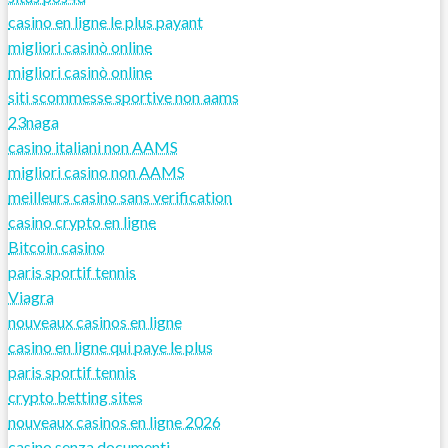
casino en ligne le plus payant
migliori casinò online
migliori casinò online
siti scommesse sportive non aams
23naga
casino italiani non AAMS
migliori casino non AAMS
meilleurs casino sans verification
casino crypto en ligne
Bitcoin casino
paris sportif tennis
Viagra
nouveaux casinos en ligne
casino en ligne qui paye le plus
paris sportif tennis
crypto betting sites
nouveaux casinos en ligne 2026
casino senza documenti