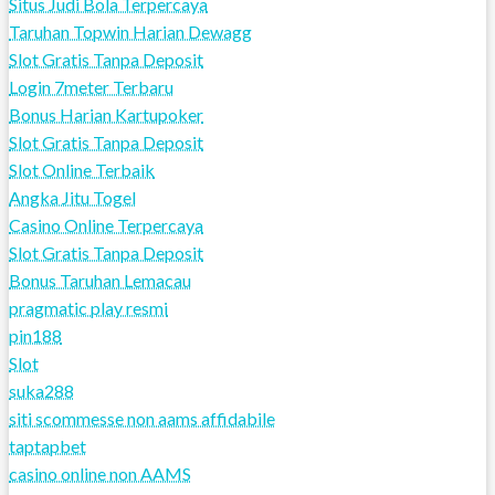
Situs Judi Bola Terpercaya
Taruhan Topwin Harian Dewagg
Slot Gratis Tanpa Deposit
Login 7meter Terbaru
Bonus Harian Kartupoker
Slot Gratis Tanpa Deposit
Slot Online Terbaik
Angka Jitu Togel
Casino Online Terpercaya
Slot Gratis Tanpa Deposit
Bonus Taruhan Lemacau
pragmatic play resmi
pin188
Slot
suka288
siti scommesse non aams affidabile
taptapbet
casino online non AAMS