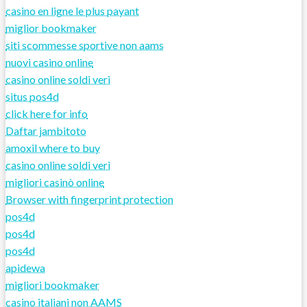
casino en ligne le plus payant
miglior bookmaker
siti scommesse sportive non aams
nuovi casino online
casino online soldi veri
situs pos4d
click here for info
Daftar jambitoto
amoxil where to buy
casino online soldi veri
migliori casinò online
Browser with fingerprint protection
pos4d
pos4d
pos4d
apidewa
migliori bookmaker
casino italiani non AAMS