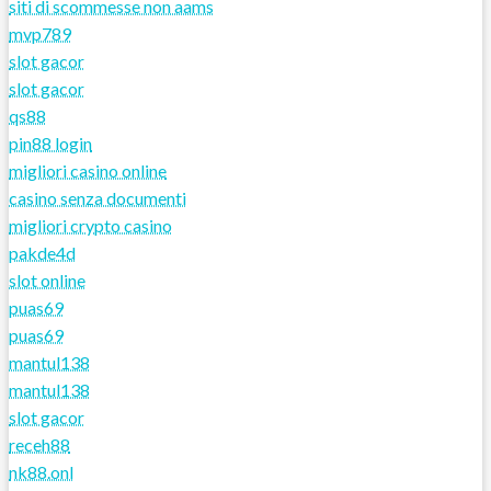
siti di scommesse non aams
mvp789
slot gacor
slot gacor
qs88
pin88 login
migliori casino online
casino senza documenti
migliori crypto casino
pakde4d
slot online
puas69
puas69
mantul138
mantul138
slot gacor
receh88
nk88.onl