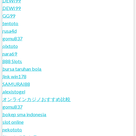
DEWI99
DEWI99
GG99
tentoto
rusa4d
gomu837
olxtoto
nara69
888 Slots
bursa taruhan bola
link win178
SAMURAI88
alexistogel
オンラインカジノおすすめ比較
gomu837
bokep sma indonesia
slot online
nekototo