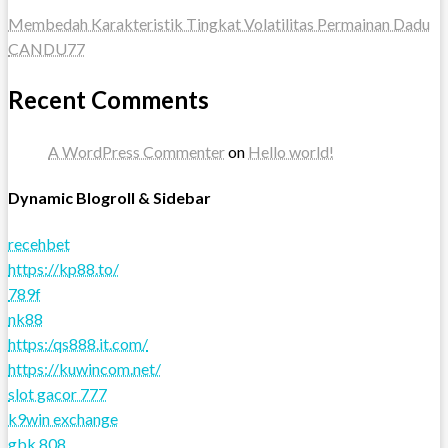
Membedah Karakteristik Tingkat Volatilitas Permainan Dadu
CANDU77
Recent Comments
A WordPress Commenter
on
Hello world!
Dynamic Blogroll & Sidebar
recehbet
https://kp88.to/
789f
nk88
https:/qs888.it.com/
https://kuwincom.net/
slot gacor 777
k9win exchange
gbk 808