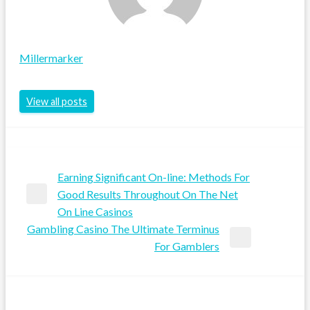
Millermarker
View all posts
Earning Significant On-line: Methods For
Post
Good Results Throughout On The Net
Previous
On Line Casinos
navigation
Post
Gambling Casino The Ultimate Terminus
Next
For Gamblers
Post