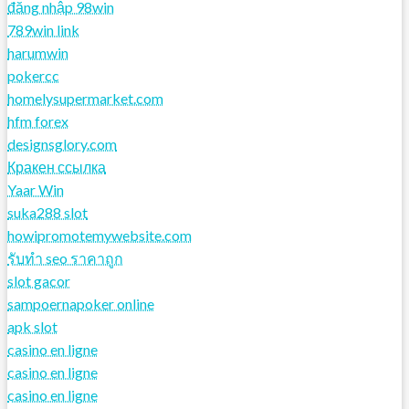
đăng nhập 98win
789win link
harumwin
pokercc
homelysupermarket.com
hfm forex
designsglory.com
Кракен ссылка
Yaar Win
suka288 slot
howipromotemywebsite.com
รับทํา seo ราคาถูก
slot gacor
sampoernapoker online
apk slot
casino en ligne
casino en ligne
casino en ligne