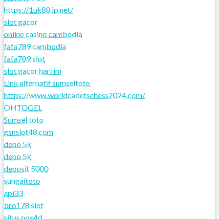
https://1uk88.jp.net/
slot gacor
online casino cambodia
fafa789 cambodia
fafa789 slot
slot gacor hari ini
Link alternatif sumseltoto
https://www.worldcadetschess2024.com/
OHTOGEL
Sumsel toto
gsnslot48.com
depo 5k
depo 5k
deposit 5000
sungaitoto
api33
bro178 slot
situs pos4d