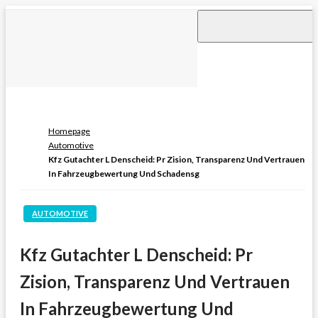
Skip
to
content
Homepage
Automotive
Kfz Gutachter L Denscheid: Pr Zision, Transparenz Und Vertrauen
In Fahrzeugbewertung Und Schadensg
AUTOMOTIVE
Kfz Gutachter L Denscheid: Pr
Zision, Transparenz Und Vertrauen
In Fahrzeugbewertung Und