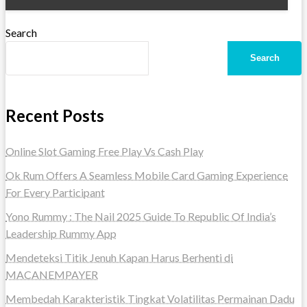
Search
Search
Recent Posts
Online Slot Gaming Free Play Vs Cash Play
Ok Rum Offers A Seamless Mobile Card Gaming Experience
For Every Participant
Yono Rummy : The Nail 2025 Guide To Republic Of India’s
Leadership Rummy App
Mendeteksi Titik Jenuh Kapan Harus Berhenti di
MACANEMPAYER
Membedah Karakteristik Tingkat Volatilitas Permainan Dadu