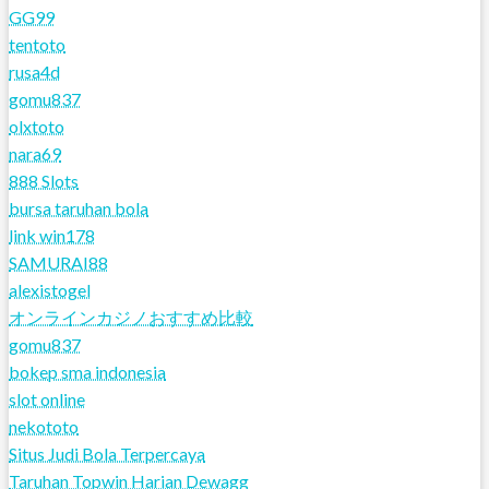
GG99
tentoto
rusa4d
gomu837
olxtoto
nara69
888 Slots
bursa taruhan bola
link win178
SAMURAI88
alexistogel
オンラインカジノおすすめ比較
gomu837
bokep sma indonesia
slot online
nekototo
Situs Judi Bola Terpercaya
Taruhan Topwin Harian Dewagg