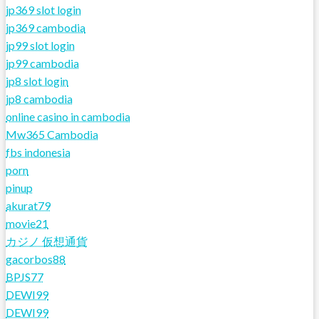
jp369 slot login
jp369 cambodia
jp99 slot login
jp99 cambodia
jp8 slot login
jp8 cambodia
online casino in cambodia
Mw365 Cambodia
fbs indonesia
porn
pinup
akurat79
movie21
カジノ 仮想通貨
gacorbos88
BPJS77
DEWI99
DEWI99