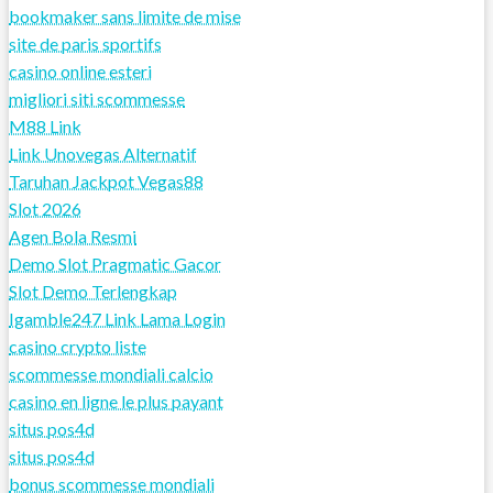
bookmaker sans limite de mise
site de paris sportifs
casino online esteri
migliori siti scommesse
M88 Link
Link Unovegas Alternatif
Taruhan Jackpot Vegas88
Slot 2026
Agen Bola Resmi
Demo Slot Pragmatic Gacor
Slot Demo Terlengkap
Igamble247 Link Lama Login
casino crypto liste
scommesse mondiali calcio
casino en ligne le plus payant
situs pos4d
situs pos4d
bonus scommesse mondiali