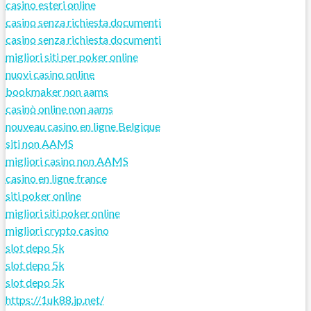
casino esteri online
casino senza richiesta documenti
casino senza richiesta documenti
migliori siti per poker online
nuovi casino online
bookmaker non aams
casinò online non aams
nouveau casino en ligne Belgique
siti non AAMS
migliori casino non AAMS
casino en ligne france
siti poker online
migliori siti poker online
migliori crypto casino
slot depo 5k
slot depo 5k
slot depo 5k
https://1uk88.jp.net/