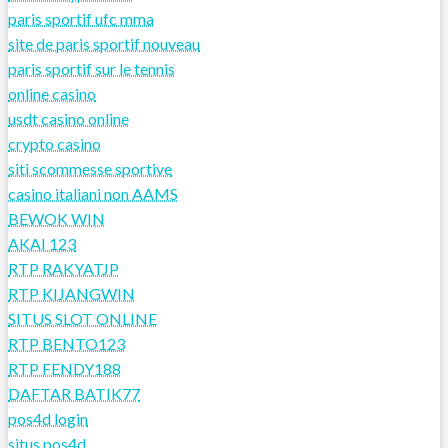
paris sportif ufc mma
site de paris sportif nouveau
paris sportif sur le tennis
online casino
usdt casino online
crypto casino
siti scommesse sportive
casino italiani non AAMS
BEWOK WIN
AKAI 123
RTP RAKYATJP
RTP KIJANGWIN
SITUS SLOT ONLINE
RTP BENTO123
RTP FENDY188
DAFTAR BATIK77
pos4d login
situs pos4d