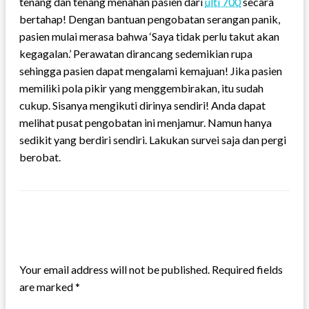
tenang dan tenang menahan pasien dari
ulti 700
secara
bertahap! Dengan bantuan pengobatan serangan panik,
pasien mulai merasa bahwa ‘Saya tidak perlu takut akan
kegagalan.’ Perawatan dirancang sedemikian rupa
sehingga pasien dapat mengalami kemajuan! Jika pasien
memiliki pola pikir yang menggembirakan, itu sudah
cukup. Sisanya mengikuti dirinya sendiri! Anda dapat
melihat pusat pengobatan ini menjamur. Namun hanya
sedikit yang berdiri sendiri. Lakukan survei saja dan pergi
berobat.
LEAVE A RESPONSE
Your email address will not be published.
Required fields
are marked
*