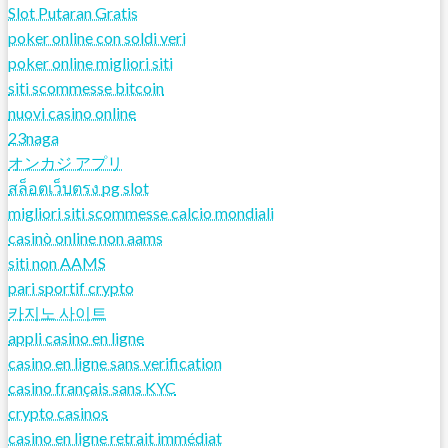
Slot Putaran Gratis
poker online con soldi veri
poker online migliori siti
siti scommesse bitcoin
nuovi casino online
23naga
オンカジ アプリ
สล็อตเว็บตรง pg slot
migliori siti scommesse calcio mondiali
casinò online non aams
siti non AAMS
pari sportif crypto
카지노 사이트
appli casino en ligne
casino en ligne sans verification
casino français sans KYC
crypto casinos
casino en ligne retrait immédiat