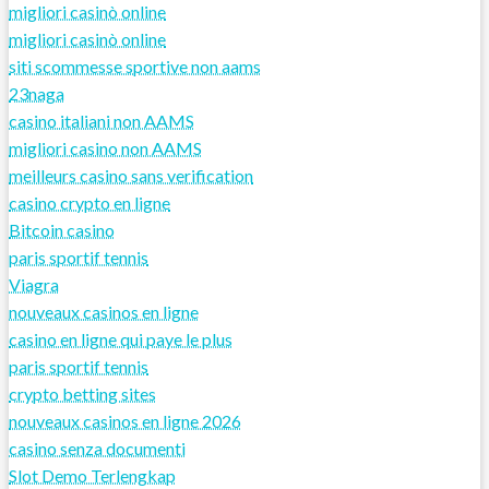
migliori casinò online
migliori casinò online
siti scommesse sportive non aams
23naga
casino italiani non AAMS
migliori casino non AAMS
meilleurs casino sans verification
casino crypto en ligne
Bitcoin casino
paris sportif tennis
Viagra
nouveaux casinos en ligne
casino en ligne qui paye le plus
paris sportif tennis
crypto betting sites
nouveaux casinos en ligne 2026
casino senza documenti
Slot Demo Terlengkap