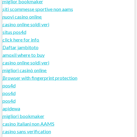
miglior bookmaker
siti scommesse sportive non aams
nuovi casino online
casino online soldi veri
situs pos4d
click here for info
Daftar jambitoto
amoxil where to buy
casino online soldi veri
migliori casinò online
Browser with fingerprint protection
pos4d
pos4d
pos4d
apidewa
migliori bookmaker
casino italiani non AAMS
casino sans verification