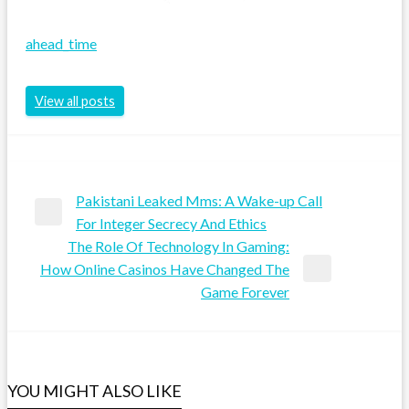
ahead_time
View all posts
Pakistani Leaked Mms: A Wake-up Call
Post
Previous
For Integer Secrecy And Ethics
Post
The Role Of Technology In Gaming:
navigation
How Online Casinos Have Changed The
Next
Game Forever
Post
YOU MIGHT ALSO LIKE