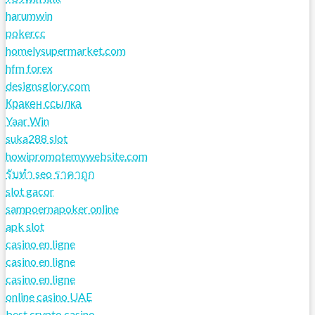
harumwin
pokercc
homelysupermarket.com
hfm forex
designsglory.com
Кракен ссылка
Yaar Win
suka288 slot
howipromotemywebsite.com
รับทํา seo ราคาถูก
slot gacor
sampoernapoker online
apk slot
casino en ligne
casino en ligne
casino en ligne
online casino UAE
best crypto casino