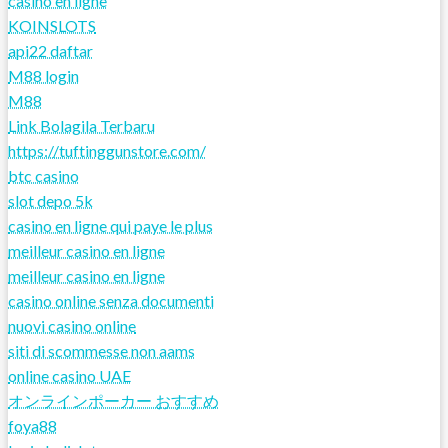
casino en ligne
KOINSLOTS
api22 daftar
M88 login
M88
Link Bolagila Terbaru
https://tuftinggunstore.com/
btc casino
slot depo 5k
casino en ligne qui paye le plus
meilleur casino en ligne
meilleur casino en ligne
casino online senza documenti
nuovi casino online
siti di scommesse non aams
online casino UAE
オンラインポーカー おすすめ
foya88