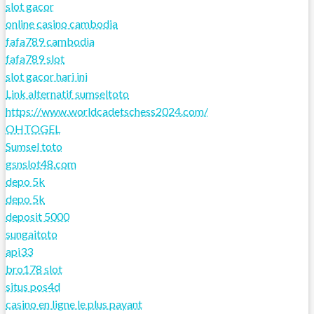
slot gacor
online casino cambodia
fafa789 cambodia
fafa789 slot
slot gacor hari ini
Link alternatif sumseltoto
https://www.worldcadetschess2024.com/
OHTOGEL
Sumsel toto
gsnslot48.com
depo 5k
depo 5k
deposit 5000
sungaitoto
api33
bro178 slot
situs pos4d
casino en ligne le plus payant