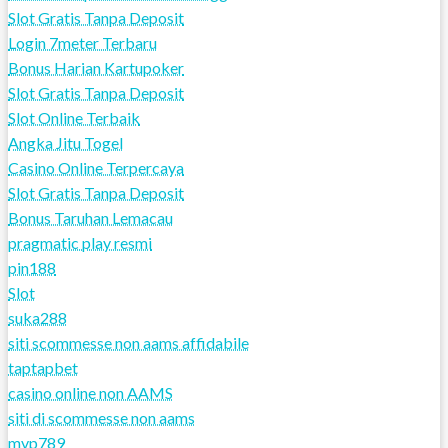
Slot Gratis Tanpa Deposit
Login 7meter Terbaru
Bonus Harian Kartupoker
Slot Gratis Tanpa Deposit
Slot Online Terbaik
Angka Jitu Togel
Casino Online Terpercaya
Slot Gratis Tanpa Deposit
Bonus Taruhan Lemacau
pragmatic play resmi
pin188
Slot
suka288
siti scommesse non aams affidabile
taptapbet
casino online non AAMS
siti di scommesse non aams
mvp789