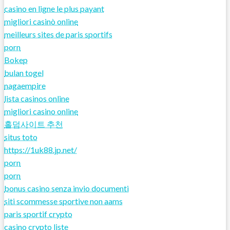
casino en ligne le plus payant
migliori casinò online
meilleurs sites de paris sportifs
porn
Bokep
bulan togel
nagaempire
lista casinos online
migliori casino online
홀덤사이트 추천
situs toto
https://1uk88.jp.net/
porn
porn
bonus casino senza invio documenti
siti scommesse sportive non aams
paris sportif crypto
casino crypto liste