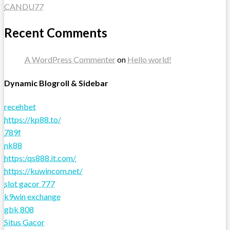
CANDU77
Recent Comments
A WordPress Commenter
on
Hello world!
Dynamic Blogroll & Sidebar
recehbet
https://kp88.to/
789f
nk88
https:/qs888.it.com/
https://kuwincom.net/
slot gacor 777
k9win exchange
gbk 808
Situs Gacor