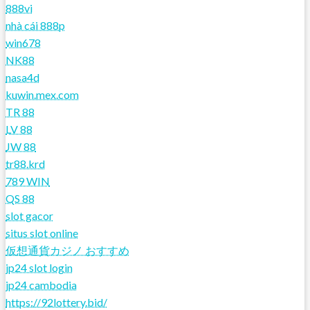
888vi
nhà cái 888p
win678
NK88
nasa4d
kuwin.mex.com
TR 88
LV 88
JW 88
tr88.krd
789 WIN
QS 88
slot gacor
situs slot online
仮想通貨カジノ おすすめ
jp24 slot login
jp24 cambodia
https://92lottery.bid/