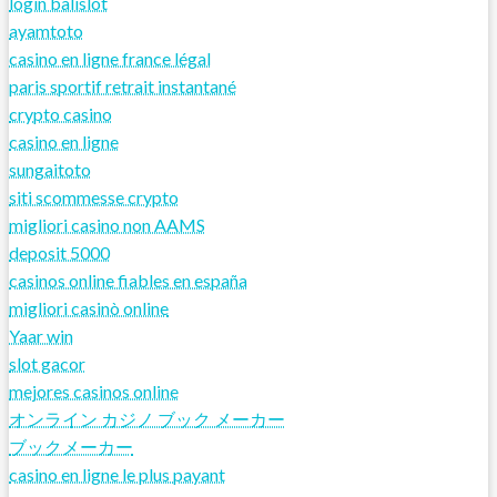
login balislot
ayamtoto
casino en ligne france légal
paris sportif retrait instantané
crypto casino
casino en ligne
sungaitoto
siti scommesse crypto
migliori casino non AAMS
deposit 5000
casinos online fiables en españa
migliori casinò online
Yaar win
slot gacor
mejores casinos online
オンライン カジノ ブック メーカー
ブックメーカー
casino en ligne le plus payant