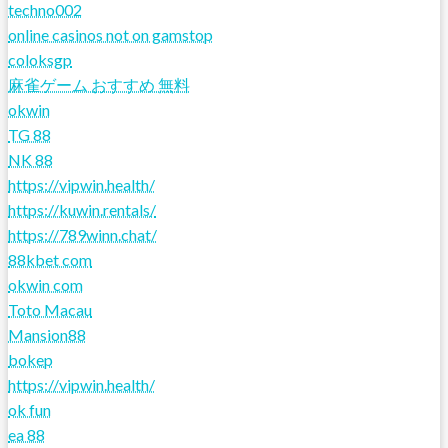
techno002
online casinos not on gamstop
coloksgp
麻雀ゲーム おすすめ 無料
okwin
TG 88
NK 88
https://vipwin.health/
https://kuwin.rentals/
https://789winn.chat/
88kbet com
okwin com
Toto Macau
Mansion88
bokep
https://vipwin.health/
ok fun
ea 88