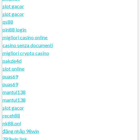
slot gacor
slot gacor
qs88
pin88 login
migliori casino online
casino senza documenti
migliori crypto casino
pakde4d
slot online
puas69
puas69
mantul138
mantul138
slot gacor
receh88
nk88.onl
đăng nhập 98win
789win link