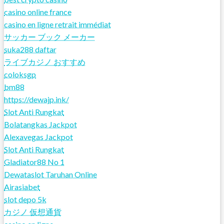
casino online france
casino en ligne retrait immédiat
サッカー ブック メーカー
suka288 daftar
ライブカジノ おすすめ
coloksgp
bm88
https://dewajp.ink/
Slot Anti Rungkat
Bolatangkas Jackpot
Alexavegas Jackpot
Slot Anti Rungkat
Gladiator88 No 1
Dewataslot Taruhan Online
Airasiabet
slot depo 5k
カジノ 仮想通貨