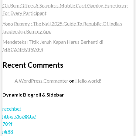
Ok Rum Offers A Seamless Mobile Card Gaming Experience
For Every Participant
Yono Rummy : The Nail 2025 Guide To Republic Of India’s
Leadership Rummy App
Mendeteksi Titik Jenuh Kapan Harus Berhenti di
MACANEMPAYER
Recent Comments
A WordPress Commenter
on
Hello world!
Dynamic Blogroll & Sidebar
recehbet
https://kp88.to/
789f
nk88