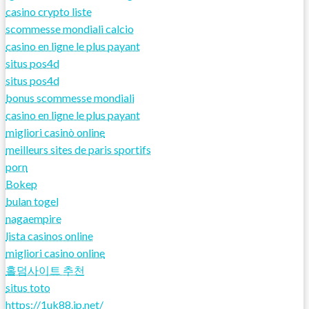
casino crypto liste
scommesse mondiali calcio
casino en ligne le plus payant
situs pos4d
situs pos4d
bonus scommesse mondiali
casino en ligne le plus payant
migliori casinò online
meilleurs sites de paris sportifs
porn
Bokep
bulan togel
nagaempire
lista casinos online
migliori casino online
홀덤사이트 추천
situs toto
https://1uk88.jp.net/