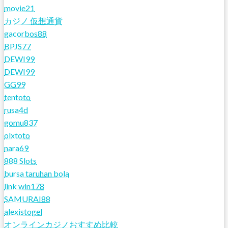
movie21
カジノ 仮想通貨
gacorbos88
BPJS77
DEWI99
DEWI99
GG99
tentoto
rusa4d
gomu837
olxtoto
nara69
888 Slots
bursa taruhan bola
link win178
SAMURAI88
alexistogel
オンラインカジノおすすめ比較