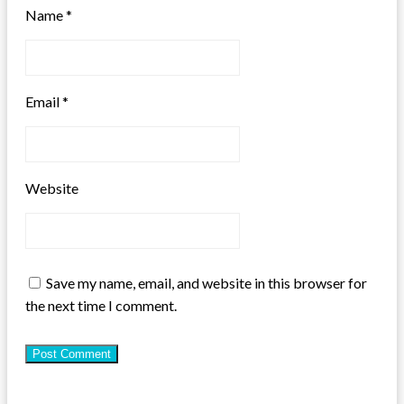
Name
*
Email
*
Website
Save my name, email, and website in this browser for
the next time I comment.