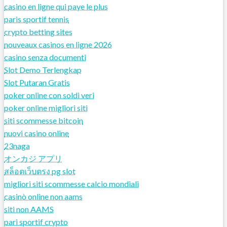
casino en ligne qui paye le plus
paris sportif tennis
crypto betting sites
nouveaux casinos en ligne 2026
casino senza documenti
Slot Demo Terlengkap
Slot Putaran Gratis
poker online con soldi veri
poker online migliori siti
siti scommesse bitcoin
nuovi casino online
23naga
オンカジ アプリ
สล็อตเว็บตรง pg slot
migliori siti scommesse calcio mondiali
casinò online non aams
siti non AAMS
pari sportif crypto