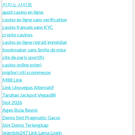
카지노 사이트
appli casino en ligne
casino en ligne sans verification
casino français sans KYC
crypto casinos
casino en ligne retrait immédiat
bookmaker sans limite de mise
site de paris sportifs
casino online esteri
migliori siti scommesse
M88 Link
Link Unovegas Alternatif
Taruhan Jackpot Vegas88
Slot 2026
Agen Bola Resmi
Demo Slot Pragmatic Gacor
Slot Demo Terlengkap
Igamble247 Link Lama Login