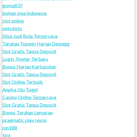
gomu837
bokep sma indonesia
slot online
nekototo
Situs Judi Bola Terpercaya
Taruhan Topwin Harian Dewagg
Slot Gratis Tanpa Deposit
Login 7meter Terbaru
Bonus Harian Kartupoker
Slot Gratis Tanpa Deposit
Slot Online Terbaik
Angka Jitu Togel
Casino Online Terpercaya
Slot Gratis Tanpa Deposit
Bonus Taruhan Lemacau
pragmatic play resmi
pin188
Slot