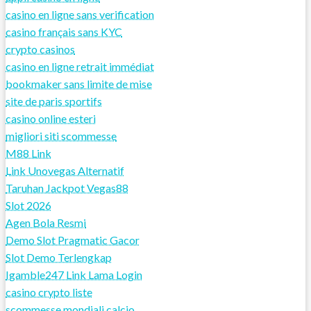
casino en ligne sans verification
casino français sans KYC
crypto casinos
casino en ligne retrait immédiat
bookmaker sans limite de mise
site de paris sportifs
casino online esteri
migliori siti scommesse
M88 Link
Link Unovegas Alternatif
Taruhan Jackpot Vegas88
Slot 2026
Agen Bola Resmi
Demo Slot Pragmatic Gacor
Slot Demo Terlengkap
Igamble247 Link Lama Login
casino crypto liste
scommesse mondiali calcio