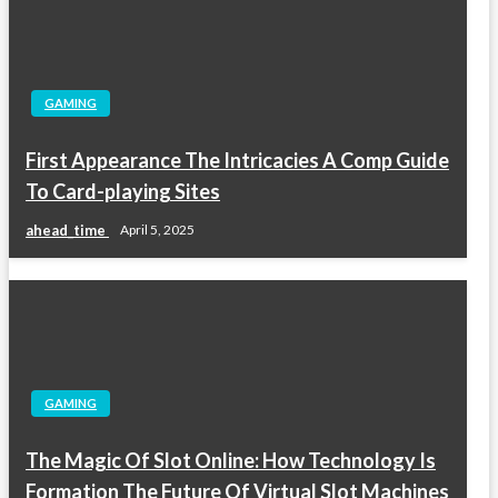
GAMING
First Appearance The Intricacies A Comp Guide
To Card-playing Sites
ahead_time
April 5, 2025
GAMING
The Magic Of Slot Online: How Technology Is
Formation The Future Of Virtual Slot Machines