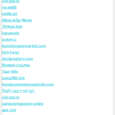
slot gacor
receh88
nk88.onl
đăng nhập 98win
789win link
harumwin
pokercc
homelysupermarket.com
hfm forex
designsglory.com
Кракен ссылка
Yaar Win
suka288 slot
howipromotemywebsite.com
รับทํา seo ราคาถูก
slot gacor
sampoernapoker online
apk slot