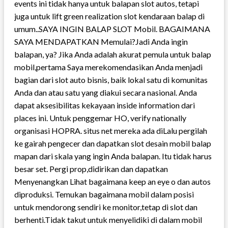
events ini tidak hanya untuk balapan slot autos, tetapi
juga untuk lift green realization slot kendaraan balap di
umum..SAYA INGIN BALAP SLOT Mobil. BAGAIMANA
SAYA MENDAPATKAN Memulai?Jadi Anda ingin
balapan, ya? Jika Anda adalah akurat pemula untuk balap
mobil,pertama Saya merekomendasikan Anda menjadi
bagian dari slot auto bisnis, baik lokal satu di komunitas
Anda dan atau satu yang diakui secara nasional. Anda
dapat aksesibilitas kekayaan inside information dari
places ini. Untuk penggemar HO, verify nationally
organisasi HOPRA. situs net mereka ada diLalu pergilah
ke gairah pengecer dan dapatkan slot desain mobil balap
mapan dari skala yang ingin Anda balapan. Itu tidak harus
besar set. Pergi prop,didirikan dan dapatkan
Menyenangkan Lihat bagaimana keep an eye o dan autos
diproduksi. Temukan bagaimana mobil dalam posisi
untuk mendorong sendiri ke monitor,tetap di slot dan
berhenti.Tidak takut untuk menyelidiki di dalam mobil