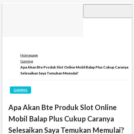
Skip
to
content
Homepage
Gaming
Apa Akan Bte Produk Slot Online Mobil Balap Plus Cukup Caranya
Selesaikan Saya Temukan Memulai?
GAMING
Apa Akan Bte Produk Slot Online
Mobil Balap Plus Cukup Caranya
Selesaikan Saya Temukan Memulai?