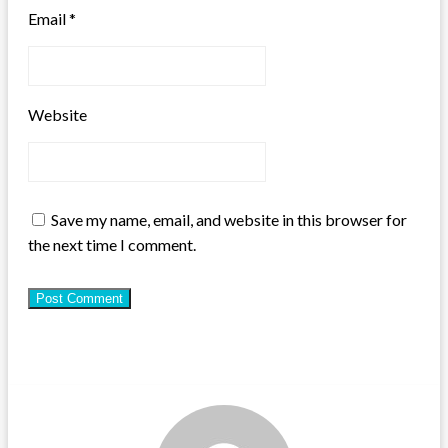
Email
*
Website
Save my name, email, and website in this browser for
the next time I comment.