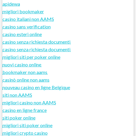
apidewa
migliori bookmaker
casino italiani non AAMS
casino sans verification
casino esteri online
casino senza richiesta documenti
casino senza richiesta documenti
migliori siti per poker online
nuovi casino online
bookmaker non aams
casinò online non aams
nouveau casino en ligne Belgique
siti non AAMS
migliori casino non AAMS
casino en ligne france
siti poker online
migliori siti poker online
migliori crypto casino