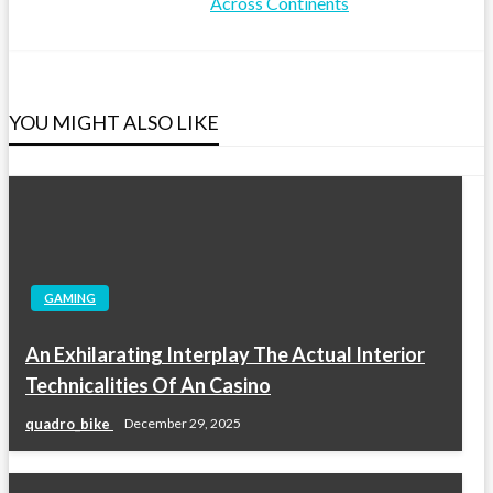
Post
Across Continents
YOU MIGHT ALSO LIKE
GAMING
An Exhilarating Interplay The Actual Interior
Technicalities Of An Casino
quadro_bike
December 29, 2025