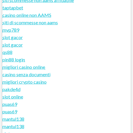
siti scommesse non aams affidabile
taptapbet
casino online non AAMS
siti di scommesse non aams
mvp789
slot gacor
slot gacor
qs88
pin88 login
migliori casino online
casino senza documenti
migliori crypto casino
pakde4d
slot online
puas69
puas69
mantul138
mantul138