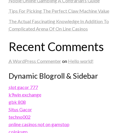
Noble Online Gambling A Contrarian’s Guide
Tips For Picking The Perfect Claw Machine Value
The Actual Fascinating Knowledge In Addition To
Complicated Arena Of On Line Casinos
Recent Comments
A WordPress Commenter
on
Hello world!
Dynamic Blogroll & Sidebar
slot gacor 777
k9win exchange
gbk 808
Situs Gacor
techno002
online casinos not on gamstop
coloksgp