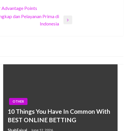
r Advantage Points
engkap dan Pelayanan Prima di
Indonesia
OTHER
10 Things You Have In Common With
BEST ONLINE BETTING
ShahFaisal
June 12, 2026