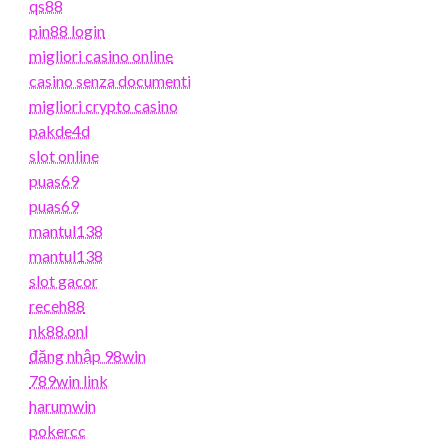
qs88
pin88 login
migliori casino online
casino senza documenti
migliori crypto casino
pakde4d
slot online
puas69
puas69
mantul138
mantul138
slot gacor
receh88
nk88.onl
đăng nhập 98win
789win link
harumwin
pokercc