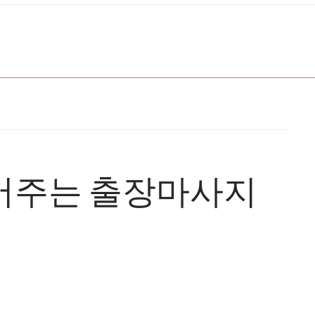
어주는 출장마사지