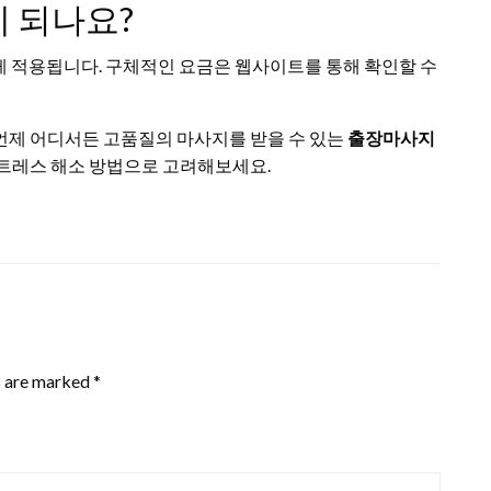
게 되나요?
게 적용됩니다. 구체적인 요금은 웹사이트를 통해 확인할 수
언제 어디서든 고품질의 마사지를 받을 수 있는
출장마사지
스트레스 해소 방법으로 고려해보세요.
s are marked
*