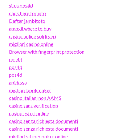
situs pos4d
click here for info
Daftar jambitoto
amoxil where to buy
casino online soldi veri
migliori casinò online
Browser with fingerprint protection
pos4d
pos4d
pos4d
apidewa
migliori bookmaker
casino italiani non AAMS
casino sans verification
casino esteri online
casino senza richiesta documenti
casino senza richiesta documenti
migliori siti per poker online