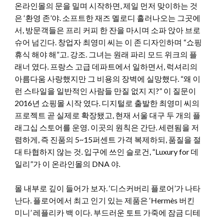
온라인몰의 문을 밀며 시작하면, 제일 먼저 맞이하는 것
은 ‘환영 존’야. 소프트한 재즈 멜로디 흘러나오는 그곳에
서, 방문객들은 프리 커피 한 잔을 마시며 소파 앉아 브로
슈어 넘긴다. 창업자 최영미 씨는 이 존 디자인하며 “쇼핑
휴식 해야 해”고. 강조. 그녀는 원래 파리 모드 위크의 플
래너 였다. 프랑스 고급 데파트에서 일하면서, 럭셔리의
아름다움 사랑했지만 그 비용의 장벽에 실망했다. “왜 이
런 스타일을 일반적인 사람들 만질 없지 지?” 이 질문이
2016년 쇼핑몰 시작 였다. 디지털로 출발한 최영미 씨의
프로젝트 곧 실제로 확장됐고, 현재 서울 대구 두 개의 플
래그십 스토어를 운영. 이곳의 원칙은 간단. 세련됨을 저
렴하게, 즉 진품의 5~15퍼센트 가격 복제하되, 품질을 절
대 타협하지 않는 것. 입구에 쓰인 슬로건, “Luxury for 데
일리”가 이 온라인몰의 DNA 야.
몰 내부로 깊이 들어가 보자. ‘디스커버리 플로어’가 나타
난다. 플로어에서 최고 인기 있는 제품은 ‘Hermès 버킨
미니’ 레플리카 백 이다. 부드러운 토트 가죽에 잠금 디테