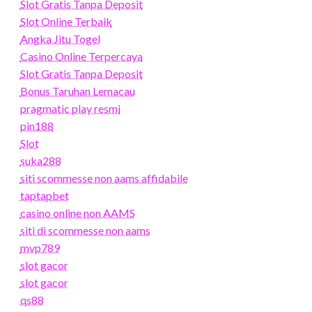
Slot Gratis Tanpa Deposit
Slot Online Terbaik
Angka Jitu Togel
Casino Online Terpercaya
Slot Gratis Tanpa Deposit
Bonus Taruhan Lemacau
pragmatic play resmi
pin188
Slot
suka288
siti scommesse non aams affidabile
taptapbet
casino online non AAMS
siti di scommesse non aams
mvp789
slot gacor
slot gacor
qs88