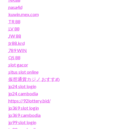
nasa4d
kuwin.mex.com
TR 88
LV 88
JW 88
tr88.krd
789 WIN
QS 88
slot gacor
situs slot online
仮想通貨カジノ おすすめ
jp24 slot login
jp24 cambodia
https://92lottery.bid/
jp369 slot login
jp369 cambodia
jp99 slot login