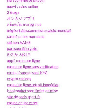
siti scommesse bitcoin
nuovi casino online
23naga
オンカジ アプリ
สล็อตเว็บตรง pg slot
migliori siti scommesse calcio mondiali
casinò online non aams
siti non AAMS
pari sportif crypto
카지노 사이트
appli casino en ligne
casino en ligne sans verification
casino français sans KYC
crypto casinos
casino en ligne retrait immédiat
bookmaker sans limite de mise
site de paris sportifs
casino online esteri