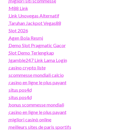
migliori siti scommesse
M88 Link
Link Unovegas Alternatif
Taruhan Jackpot Vegas88
Slot 2026
Agen Bola Resmi
Demo Slot Pragmatic Gacor
Slot Demo Terlengkap
Igamble247 Link Lama Login
casino crypto liste
scommesse mondiali calcio
casino en ligne le plus payant
situs pos4d
situs pos4d
bonus scommesse mondiali
casino en ligne le plus payant
migliori casinò online
meilleurs sites de paris sportifs