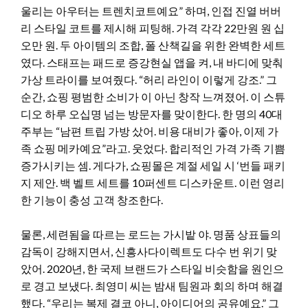
울리는 아우터는 트렌치코트예요” 하며, 인접 진열 버버
리 스타일 코트를 제시해 피팅해. 가격 각각 22만원 원 십
오만 원. 두 아이템의 조합, 폴 산책길을 위한 완벽한 세트
였다. 스태프는 패드로 증강현실 앱을 켜, 내 바디에 맞춰
가상 트라이를 보여줬다. “허리 라인이 이렇게 강조.” 그
순간, 쇼핑 평범한 소비가 이 아닌 창작 느껴졌어. 이 스튜
디오 하루 오십명 넘는 방문자를 맞이한다. 한 명의 40대
주부는 “남편 트립 가방 샀어. 비용 대비가 좋아, 이제 가
족 쇼핑 메카예요”라고. 웃었다. 합리적인 가격 가족 기쁨
증가시키는 셈. 게다가, 쇼핑몰은 계절 세일 시 ‘번들 패키
지 제안. 백 벨트 세트를 10퍼센트 디스카운트. 이런 영리
한 기능이 충성 고객 창조한다.
물론, 세련됨을 따르는 로드는 가시밭 야. 명품 상표들의
감독이 강해지면서, 신흥사다이렉트도 다수 번 위기 맞
았어. 2020년, 한 국제 브랜드가 스타일 비슷함을 원인으
로 경고 보냈다. 최영미 씨는 밤새 팀원과 회의 하며 해결
했다. “우리는 복제 결코 아니, 아이디어의 공유예요.” 그