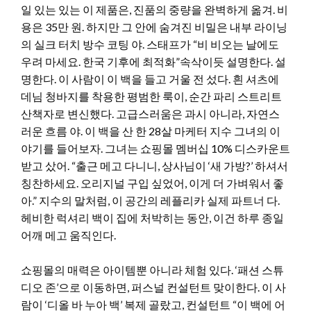
일 있는 있는 이 제품은, 진품의 중량을 완벽하게 옮겨. 비
용은 35만 원. 하지만 그 안에 숨겨진 비밀은 내부 라이닝
의 실크 터치 방수 코팅 야. 스태프가 “비 비오는 날에도
우려 마세요. 한국 기후에 최적화”속삭이듯 설명한다. 설
명한다. 이 사람이 이 백을 들고 거울 전 섰다. 흰 셔츠에
데님 청바지를 착용한 평범한 룩이, 순간 파리 스트리트
산책자로 변신했다. 고급스러움은 과시 아니라, 자연스
러운 흐름 야. 이 백을 산 한 28살 마케터 지수 그녀의 이
야기를 들어보자. 그녀는 쇼핑몰 멤버십 10% 디스카운트
받고 샀어. “출근 메고 다니니, 상사님이 ‘새 가방?’ 하셔서
칭찬하세요. 오리지널 구입 싶었어, 이게 더 가벼워서 좋
아.” 지수의 말처럼, 이 공간의 레플리카 실제 파트너 다.
헤비한 럭셔리 백이 집에 처박히는 동안, 이건 하루 종일
어깨 메고 움직인다.
쇼핑몰의 매력은 아이템뿐 아니라 체험 있다. ‘패션 스튜
디오 존’으로 이동하면, 퍼스널 컨설턴트 맞이한다. 이 사
람이 ‘디올 바 누아 백’ 복제 골랐고, 컨설턴트 “이 백에 어