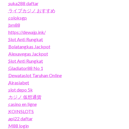
suka288 daftar
ライブカジノ おすすめ
coloksgp
bm88
https://dewajp.ink/
Slot Anti Rungkat
Bolatangkas Jackpot
Alexavegas Jackpot
Slot Anti Rungkat
Gladiator88 No 1
Dewataslot Taruhan Online
Airasiabet
slot depo 5k
カジノ 仮想通貨
casino en ligne
KOINSLOTS
api22 daftar
M88 login