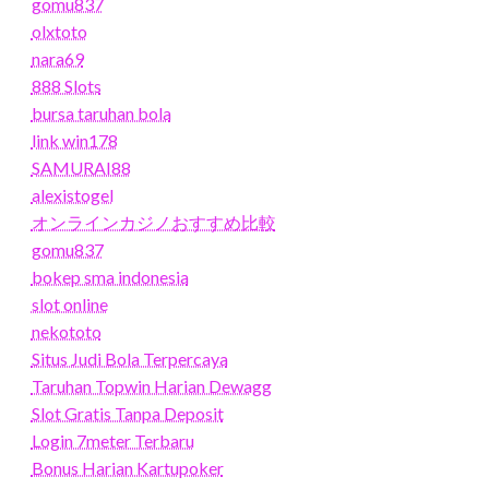
gomu837
olxtoto
nara69
888 Slots
bursa taruhan bola
link win178
SAMURAI88
alexistogel
オンラインカジノおすすめ比較
gomu837
bokep sma indonesia
slot online
nekototo
Situs Judi Bola Terpercaya
Taruhan Topwin Harian Dewagg
Slot Gratis Tanpa Deposit
Login 7meter Terbaru
Bonus Harian Kartupoker