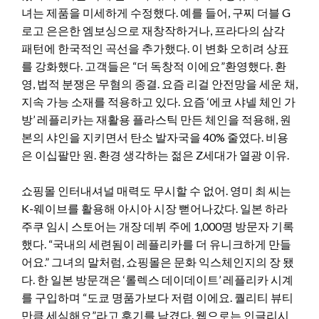
녀는 제품을 미세하게 수정했다. 예를 들어, 구찌 더블 G
로고 은은한 엠보싱으로 재창작하거나, 프라다의 삼각
패턴에 한국적인 곡선을 추가했다. 이 변화 오히려 상표
를 강화했다. 고객들은 “더 독창적 이에요”환영했다. 환
영, 법적 분쟁은 무혐의 종결. 요즘 리걸 안전망을 세운 채,
지속 가능 소재를 적용하고 있다. 요즘 ‘에코 샤넬 체인 가
방’ 레플리카는 재활용 플라스틱 만든 체인을 적용해, 원
본의 샤인을 지키면서 탄소 발자국을 40% 줄였다. 비용
은 이십팔만 원. 환경 생각하는 젊은 Z세대가 열광 이유.
쇼핑몰 인터내셔널 매력도 무시할 수 없어. 영미 최 씨는
K-웨이브를 활용해 아시아 시장 뻗어나갔다. 일본 하라
주쿠 임시 스토어는 개장 데뷔 주에 1,000명 방문자 기록
했다. “국내의 세련됨이 레플리카를 더 유니크하게 만들
어요.” 그녀의 말처럼, 쇼핑몰은 문화 익스체인지의 장 됐
다. 한 일본 방문객은 ‘롤렉스 데이데이트’ 레플리카 시계
를 구입하며 “도쿄 명품가보다 저렴 이에요. 퀄리티 뷰티
만큼 세심해요”라고 후기를 남겼다. 웹으로는 인글리시