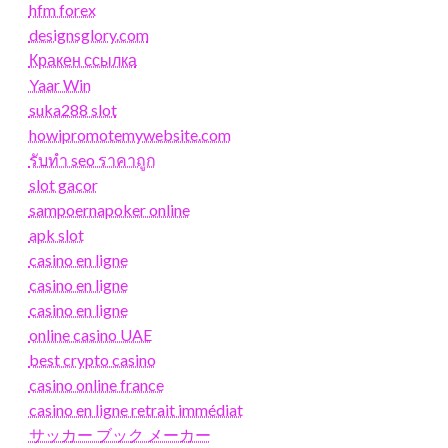
hfm forex
designsglory.com
Кракен ссылка
Yaar Win
suka288 slot
howipromotemywebsite.com
รับทํา seo ราคาถูก
slot gacor
sampoernapoker online
apk slot
casino en ligne
casino en ligne
casino en ligne
online casino UAE
best crypto casino
casino online france
casino en ligne retrait immédiat
サッカー ブック メーカー