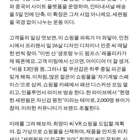
와 중국어 사이트 플랫폼을 운영하며, 인터내셔널 배송
을 5일 안에 단축. 이 확장은 그저 사업 아니에요. 세련됨
을 국경 없이 나누는 운동 이다.
고객들의 일상 엿보면, 이 쇼핑몰 파워가 더 와닿아. 인천
시에서 프리랜서 일 26살 디자인 디자이너 민준 씨 매달
한 번씩 찾아. “이번 산 ‘생로랑 누드 펌프스’ 레플리카가
제 웨폰예요. 고객 미팅에서 신으면, 아이디어 더 잘 생겨.
” 비용 13만원 원, 그러나 힐 쿠션감은 하루 종일 피곤을
잊게 해줘. 이처럼, 많은 젊은이 쇼핑몰을 ‘자기계발 스페
이스’으로 삼켜. 쇼핑몰 카페에서 패션 디스커션 모임 열
리고, 인플루언서 라이브 방송 한다. 한 라이브에서 “현명
한 세련됨은 자신감 원천”이라는 테마로, 2,000명 뷰어가
참여. 이러한 커뮤니티가 브랜드 초월한다.
미래를 그려 해보자. 최영미 씨 VR 쇼핑을 도입할 계획
야. 집 가상으로 쇼핑몰을 산책하며, 제품을 만지듯 터치
세상. “세련됨은 더 접근할 거야.” 최영미 씨의 꿈처럼, 신