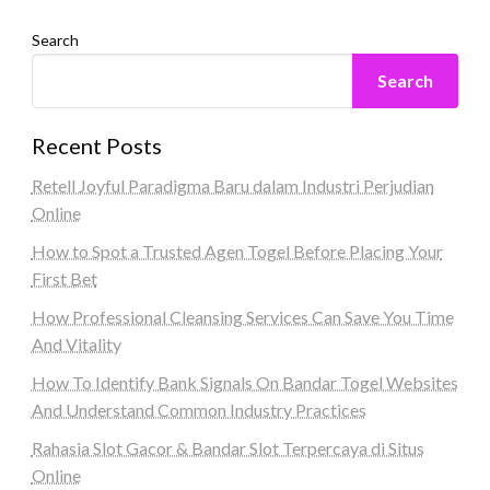
Search
Search
Recent Posts
Retell Joyful Paradigma Baru dalam Industri Perjudian
Online
How to Spot a Trusted Agen Togel Before Placing Your
First Bet
How Professional Cleansing Services Can Save You Time
And Vitality
How To Identify Bank Signals On Bandar Togel Websites
And Understand Common Industry Practices
Rahasia Slot Gacor & Bandar Slot Terpercaya di Situs
Online