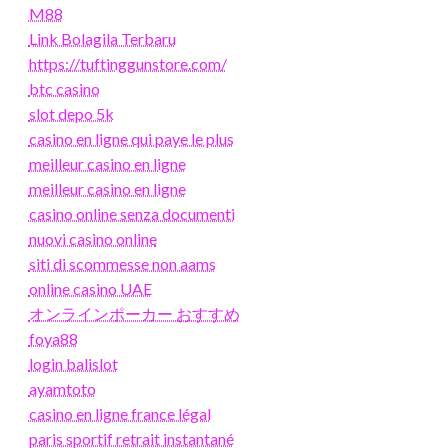
M88
Link Bolagila Terbaru
https://tuftinggunstore.com/
btc casino
slot depo 5k
casino en ligne qui paye le plus
meilleur casino en ligne
meilleur casino en ligne
casino online senza documenti
nuovi casino online
siti di scommesse non aams
online casino UAE
オンラインポーカー おすすめ
foya88
login balislot
ayamtoto
casino en ligne france légal
paris sportif retrait instantané