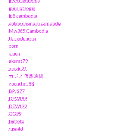
jp99 cambodia
jp8 slot login
jp8 cambodia
online casino in cambodia
Mw365 Cambodia
fbs indonesia
porn
pinup
akurat79
movie21
カジノ 仮想通貨
gacorbos88
BPJS77
DEWI99
DEWI99
GG99
tentoto
rusa4d