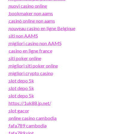
nuovi casino online
bookmaker non aams
casinò online non aams
nouveau casino en ligne Belgique
siti non AAMS
migliori casino non AAMS
casino en ligne france
siti poker online
migliori siti poker online
migliori crypto casino
slot depo 5k
slot depo 5k
slot depo 5k
https://1uk88.jp.net/
slot gacor
online casino cambodia
fafa789 cambodia
fafa789 slot