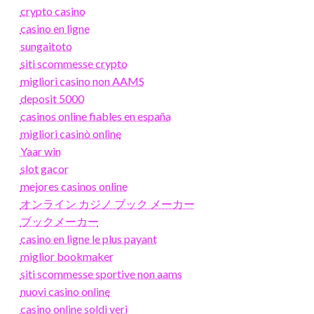
crypto casino
casino en ligne
sungaitoto
siti scommesse crypto
migliori casino non AAMS
deposit 5000
casinos online fiables en españa
migliori casinò online
Yaar win
slot gacor
mejores casinos online
オンライン カジノ ブック メーカー
ブックメーカー
casino en ligne le plus payant
miglior bookmaker
siti scommesse sportive non aams
nuovi casino online
casino online soldi veri