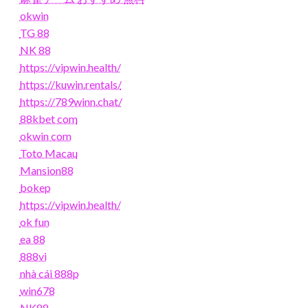
okwin
TG 88
NK 88
https://vipwin.health/
https://kuwin.rentals/
https://789winn.chat/
88kbet com
okwin com
Toto Macau
Mansion88
bokep
https://vipwin.health/
ok fun
ea 88
888vi
nhà cái 888p
win678
NK88