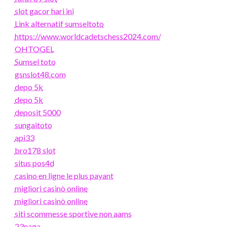
slot gacor hari ini
Link alternatif sumseltoto
https://www.worldcadetschess2024.com/
OHTOGEL
Sumsel toto
gsnslot48.com
depo 5k
depo 5k
deposit 5000
sungaitoto
api33
bro178 slot
situs pos4d
casino en ligne le plus payant
migliori casinò online
migliori casinò online
siti scommesse sportive non aams
23naga