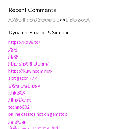
Recent Comments
A WordPress Commenter
on
Hello world!
Dynamic Blogroll & Sidebar
https://kp88.to/
789f
nk88
https:/qs888.it.com/
https://kuwincom.net/
slot gacor 777
k9win exchange
gbk 808
Situs Gacor
techno002
online casinos not on gamstop
coloksgp
麻雀ゲーム おすすめ 無料