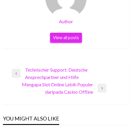
Author
View all posts
Post
Technischer Support: Deutsche
Previous
Ansprechpartner und Hilfe
navigation
Post
Mengapa Slot Online Lebih Populer
Next
daripada Casino Offline
Post
YOU MIGHT ALSO LIKE