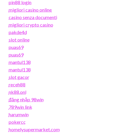
pin88 login
migliori casino online
casino senza documenti
migliori crypto casino
pakde4d
slot online
puas69
puas69
mantul138
mantul138
slot gacor
receh88
nk88.onl
đăng nhập 98win
789win link
harumwin
pokercc
homelysupermarket.com