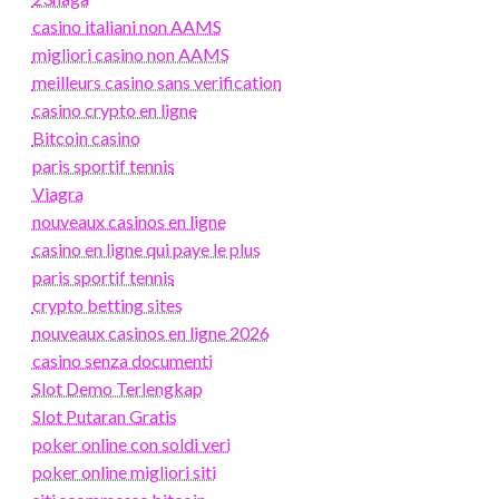
casino italiani non AAMS
migliori casino non AAMS
meilleurs casino sans verification
casino crypto en ligne
Bitcoin casino
paris sportif tennis
Viagra
nouveaux casinos en ligne
casino en ligne qui paye le plus
paris sportif tennis
crypto betting sites
nouveaux casinos en ligne 2026
casino senza documenti
Slot Demo Terlengkap
Slot Putaran Gratis
poker online con soldi veri
poker online migliori siti