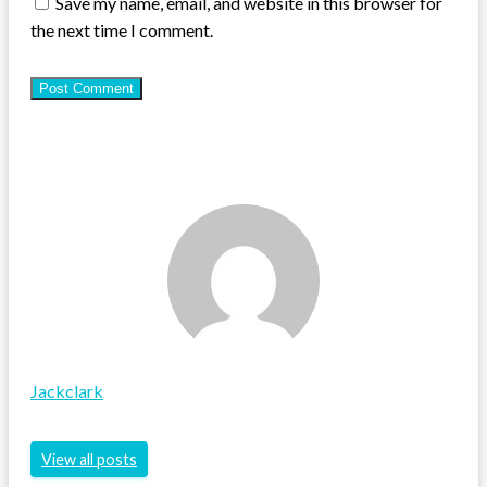
Save my name, email, and website in this browser for
the next time I comment.
Jackclark
View all posts