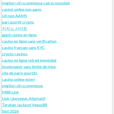
migliori siti scommesse calcio mondiali
casinò online non aams
siti non AAMS
pari sportif crypto
카지노 사이트
appli casino en ligne
casino en ligne sans verification
casino français sans KYC
crypto casinos
casino en ligne retrait immédiat
bookmaker sans limite de mise
site de paris sportifs
casino online esteri
migliori siti scommesse
M88 Link
Link Unovegas Alternatif
Taruhan Jackpot Vegas88
Slot 2026