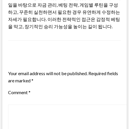
일을 바탕으로 자금 관리, 베팅 전략, 게임별 루틴을 구성
하고, 꾸준히 실천하면서 필요한 경우 유연하게 수정하는
자세가 필요합니다. 이러한 전략적인 접근은 감정적 베팅
을 막고, 장기적인 승리 가능성을 높이는 길이 됩니다.
LEAVE A RESPONSE
Your email address will not be published.
Required fields
are marked
*
Comment
*