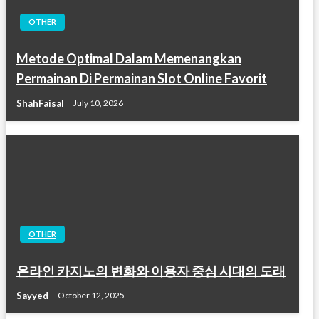
OTHER
Metode Optimal Dalam Memenangkan
Permainan Di Permainan Slot Online Favorit
ShahFaisal
July 10, 2026
OTHER
온라인 카지노의 변화와 이용자 중심 시대의 도래
Sayyed
October 12, 2025