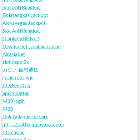
Slot Anti Rungkat
Bolatangkas Jackpot
Alexavegas Jackpot
Slot Anti Rungkat
Gladiator88 No 1
Dewataslot Taruhan Online
Airasiabet
slot depo 5k
カジノ 仮想通貨
casino en ligne
KOINSLOTS
api22 daftar
M88 login
M88
Link Bolagila Terbaru
https://tuftinggunstore.com/
btc casino
slot depo 5k