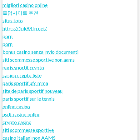
migliori casino online
홀덤사이트 추천
situs toto
https://1uk88.jp.net/
porn
porn
bonus casino senza invio documenti
siti scommesse sportive non aams
paris sportif crypto
casino crypto liste
paris sportif ufc mma
site de paris sportif nouveau
paris sportif sur le tennis
online casino
usdt casino online
crypto casino
siti scommesse sportive
casino italiani non AAMS