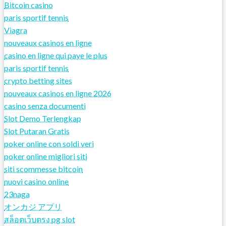
Bitcoin casino
paris sportif tennis
Viagra
nouveaux casinos en ligne
casino en ligne qui paye le plus
paris sportif tennis
crypto betting sites
nouveaux casinos en ligne 2026
casino senza documenti
Slot Demo Terlengkap
Slot Putaran Gratis
poker online con soldi veri
poker online migliori siti
siti scommesse bitcoin
nuovi casino online
23naga
オンカジ アプリ
สล็อตเว็บตรง pg slot