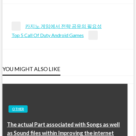
카지노 게임에서 전략 공유의 필요성
Previous
Post
Top 5 Call Of Duty Android Games
Post
Next
navigation
Post
YOU MIGHT ALSO LIKE
OTHER
The actual Part associated with Songs as well
as Sound files within Improving the internet