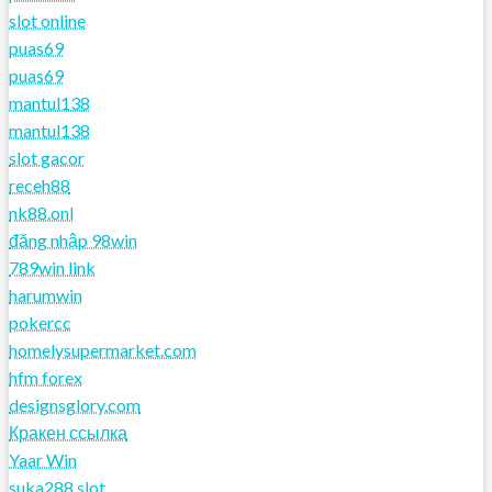
slot online
puas69
puas69
mantul138
mantul138
slot gacor
receh88
nk88.onl
đăng nhập 98win
789win link
harumwin
pokercc
homelysupermarket.com
hfm forex
designsglory.com
Кракен ссылка
Yaar Win
suka288 slot