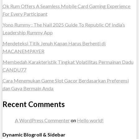
Ok Rum Offers A Seamless Mobile Card Gaming Experience
For Every Participant
Yono Rummy : The Nail 2025 Guide To Republic Of India’s
Leadership Rummy App
Mendeteksi Titik Jenuh Kapan Harus Berhenti di
MACANEMPAYER
Membedah Karakteristik Tingkat Volatilitas Permainan Dadu
CANDU77
Cara Menemukan Game Slot Gacor Berdasarkan Preferensi
dan Gaya Bermain Anda
Recent Comments
A WordPress Commenter
on
Hello world!
Dynamic Blogroll & Sidebar