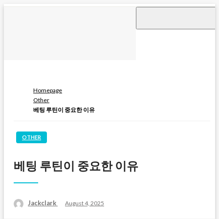
Skip
to
content
Homepage
Other
베팅 루틴이 중요한 이유
OTHER
베팅 루틴이 중요한 이유
Jackclark
Posted
August 4, 2025
on