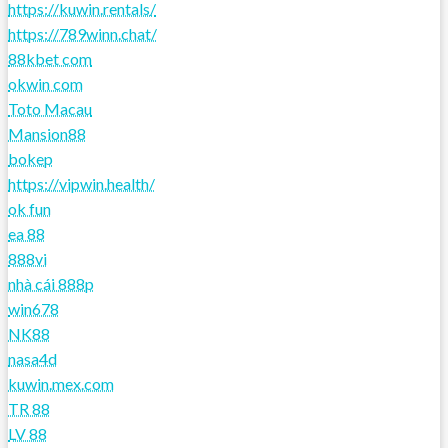
https://kuwin.rentals/
https://789winn.chat/
88kbet com
okwin com
Toto Macau
Mansion88
bokep
https://vipwin.health/
ok fun
ea 88
888vi
nhà cái 888p
win678
NK88
nasa4d
kuwin.mex.com
TR 88
LV 88