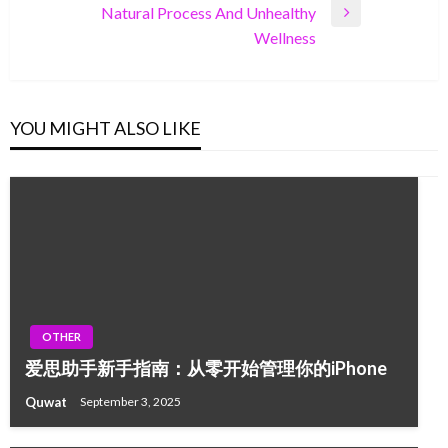
Natural Process And Unhealthy
Next
Wellness
Post
YOU MIGHT ALSO LIKE
OTHER
爱思助手新手指南：从零开始管理你的iPhone
Quwat
September 3, 2025