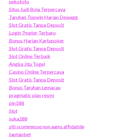
nekototo
Situs Judi Bola Terpercaya
Taruhan Topwin Harian Dewagg
Slot Gratis Tanpa Deposit
Login 7meter Terbaru
Bonus Harian Kartupoker
Slot Gratis Tanpa Deposit
Slot Online Terbaik
Angka Jitu Togel
Casino Online Terpercaya
Slot Gratis Tanpa Deposit
Bonus Taruhan Lemacau
pragmatic play resmi
pin188
Slot
suka288
siti scommesse non aams affidabile
taptapbet