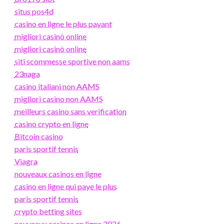
situs pos4d
casino en ligne le plus payant
migliori casinò online
migliori casinò online
siti scommesse sportive non aams
23naga
casino italiani non AAMS
migliori casino non AAMS
meilleurs casino sans verification
casino crypto en ligne
Bitcoin casino
paris sportif tennis
Viagra
nouveaux casinos en ligne
casino en ligne qui paye le plus
paris sportif tennis
crypto betting sites
nouveaux casinos en ligne 2026