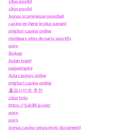
situs pos4d
situs pos4d
bonus scommesse mondiali
casino en ligne le plus payant
migliori casinò online
meilleurs sites de paris sportifs
porn
Bokep
bulan togel
nagaempire
lista casinos online
migliori casino online
홀덤사이트 추천
situs toto
https://1uk88.jp.net/
porn
porn
bonus casino senza invio documenti