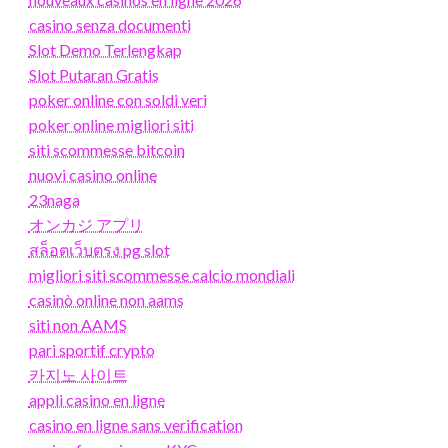
casino senza documenti
Slot Demo Terlengkap
Slot Putaran Gratis
poker online con soldi veri
poker online migliori siti
siti scommesse bitcoin
nuovi casino online
23naga
オンカジ アプリ
สล็อตเว็บตรง pg slot
migliori siti scommesse calcio mondiali
casinò online non aams
siti non AAMS
pari sportif crypto
카지노 사이트
appli casino en ligne
casino en ligne sans verification