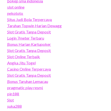
bokep sma indonesia
slot online
nekototo
Situs Judi Bola Terpercaya
Taruhan Topwin Harian Dewagg
Slot Gratis Tanpa Deposit
Login 7meter Terbaru
Bonus Harian Kartupoker
Slot Gratis Tanpa Deposit
Slot Online Terbaik
Angka Jitu Togel
Casino Online Terpercaya
Slot Gratis Tanpa Deposit
Bonus Taruhan Lemacau
pragmatic play resmi
pin188
Slot
suka288