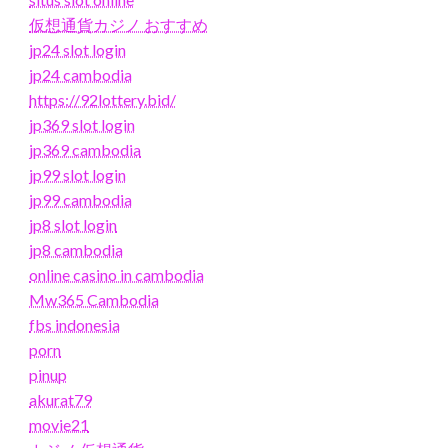
仮想通貨カジノ おすすめ
jp24 slot login
jp24 cambodia
https://92lottery.bid/
jp369 slot login
jp369 cambodia
jp99 slot login
jp99 cambodia
jp8 slot login
jp8 cambodia
online casino in cambodia
Mw365 Cambodia
fbs indonesia
porn
pinup
akurat79
movie21