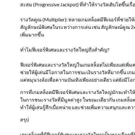
สะสม (Progressive Jackpot) ที่ทำให้รางวัลเติบโตขึ้นเรื
รางวัลคูณ (Multiplier): หลายเกมสล็อตมีฟีเจอร์ที่ช่วยใ
สัญลักษณ์พิเศษในระหว่างการเล่น เช่น สัญลักษณ์คูณ 2x, 
เพิ่มมากขึ้น
ทำไมฟีเจอร์พิเศษและรางวัลใหญ่ถึงสำคัญ?
ฟีเจอร์พิเศษและรางวัลใหญ่ในเกมสล็อตไม่เพียงแต่เพิ่มคว
ช่วยให้ผู้เล่นมีโอกาสในการชนะเงินรางวัลที่มากขึ้น เกมสล็
แค่หมุนวงล้อเพื่อความบันเทิงเพียงอย่างเดียว แต่ยังมี
การที่เกมสล็อตมีฟีเจอร์พิเศษและรางวัลใหญ่มักจะทำให้ผู
ในการชนะรางวัลที่มีมูลค่าสูง ในขณะเดียวกัน เกมสล็อต
ทำให้ผู้เล่นรู้สึกเบื่อหน่าย และช่วยเพิ่มความสนุกและค
สรุป
เกมสล็อตที่มีฟีเจอร์พิเศษและรางวัลใหญ่เป็นทางเลือกที่