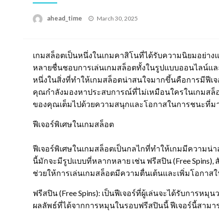
ahead_time
Posted
March 30, 2025
on
เกมสล็อตเป็นหนึ่งในเกมคาสิโนที่ได้รับความนิยมอย่า
หลายชื่นชอบการเล่นเกมสล็อตทั้งในรูปแบบออนไลน์และใ
หนึ่งในสิ่งที่ทำให้เกมสล็อตน่าสนใจมากขึ้นคือการมีฟีเ
คุณกำลังมองหาประสบการณ์ที่ไม่เหมือนใครในเกมสล็อต 
ของคุณเต็มไปด้วยความสนุกและโอกาสในการชนะที่มา
ฟีเจอร์พิเศษในเกมสล็อต
ฟีเจอร์พิเศษในเกมสล็อตเป็นกลไกที่ทำให้เกมมีความน่
นี้มักจะมีรูปแบบที่หลากหลาย เช่น ฟรีสปิน (Free Spins), ส
ช่วยให้การเล่นเกมสล็อตมีความตื่นเต้นและเพิ่มโอกา
ฟรีสปิน (Free Spins): เป็นฟีเจอร์ที่ผู้เล่นจะได้รับการหม
ผลลัพธ์ที่ได้จากการหมุนในรอบฟรีสปินนี้ ฟีเจอร์นี้ส