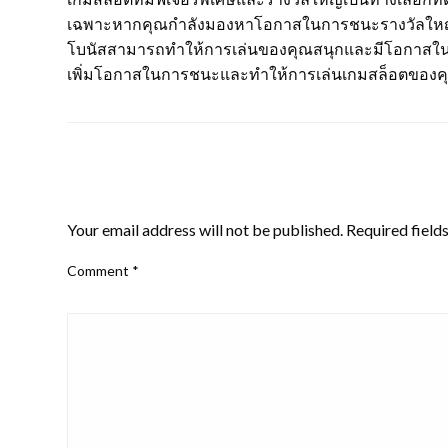
เฉพาะหากคุณกำลังมองหาโอกาสในการชนะรางวัลใหญ่ ฟีเ
โบนัสสามารถทำให้การเล่นของคุณสนุกและมีโอกาสในการรับ
เพิ่มโอกาสในการชนะและทำให้การเล่นเกมสล็อตของคุณ
LEAVE A RESPONSE
Your email address will not be published.
Required field
Comment
*