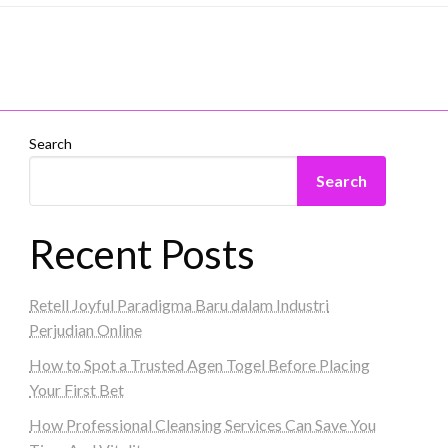
Search
Search
Recent Posts
Retell Joyful Paradigma Baru dalam Industri
Perjudian Online
How to Spot a Trusted Agen Togel Before Placing
Your First Bet
How Professional Cleansing Services Can Save You