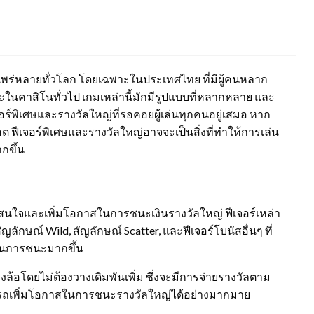
งแพร่หลายทั่วโลก โดยเฉพาะในประเทศไทย ที่มีผู้คนหลาก
นคาสิโนทั่วไป เกมเหล่านี้มักมีรูปแบบที่หลากหลาย และ
จอร์พิเศษและรางวัลใหญ่ที่รอคอยผู้เล่นทุกคนอยู่เสมอ หาก
ฟีเจอร์พิเศษและรางวัลใหญ่อาจจะเป็นสิ่งที่ทำให้การเล่น
กขึ้น
าสนใจและเพิ่มโอกาสในการชนะเงินรางวัลใหญ่ ฟีเจอร์เหล่า
ัญลักษณ์ Wild, สัญลักษณ์ Scatter, และฟีเจอร์โบนัสอื่นๆ ที่
สในการชนะมากขึ้น
ุนวงล้อโดยไม่ต้องวางเดิมพันเพิ่ม ซึ่งจะมีการจ่ายรางวัลตาม
ามารถเพิ่มโอกาสในการชนะรางวัลใหญ่ได้อย่างมากมาย