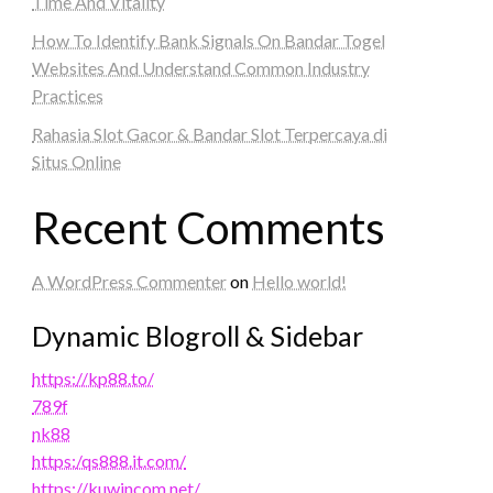
Time And Vitality
How To Identify Bank Signals On Bandar Togel
Websites And Understand Common Industry
Practices
Rahasia Slot Gacor & Bandar Slot Terpercaya di
Situs Online
Recent Comments
A WordPress Commenter
on
Hello world!
Dynamic Blogroll & Sidebar
https://kp88.to/
789f
nk88
https:/qs888.it.com/
https://kuwincom.net/