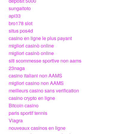
deposit 5000
sungaitoto
api33
bro178 slot
situs pos4d
casino en ligne le plus payant
migliori casinò online
migliori casinò online
siti scommesse sportive non aams
23naga
casino italiani non AAMS
migliori casino non AAMS
meilleurs casino sans verification
casino crypto en ligne
Bitcoin casino
paris sportif tennis
Viagra
nouveaux casinos en ligne