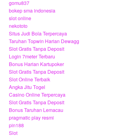
gomu837
bokep sma indonesia
slot online
nekototo
Situs Judi Bola Terpercaya
Taruhan Topwin Harian Dewagg
Slot Gratis Tanpa Deposit
Login 7meter Terbaru
Bonus Harian Kartupoker
Slot Gratis Tanpa Deposit
Slot Online Terbaik
Angka Jitu Togel
Casino Online Terpercaya
Slot Gratis Tanpa Deposit
Bonus Taruhan Lemacau
pragmatic play resmi
pin188
Slot