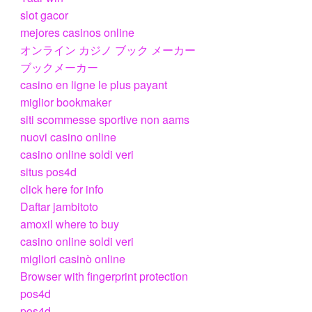
slot gacor
mejores casinos online
オンライン カジノ ブック メーカー
ブックメーカー
casino en ligne le plus payant
miglior bookmaker
siti scommesse sportive non aams
nuovi casino online
casino online soldi veri
situs pos4d
click here for info
Daftar jambitoto
amoxil where to buy
casino online soldi veri
migliori casinò online
Browser with fingerprint protection
pos4d
pos4d