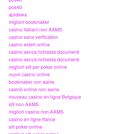
pos4d
apidewa
migliori bookmaker
casino italiani non AAMS
casino sans verification
casino esteri online
casino senza richiesta documenti
casino senza richiesta documenti
migliori siti per poker online
nuovi casino online
bookmaker non aams
casinò online non aams
nouveau casino en ligne Belgique
siti non AAMS
migliori casino non AAMS
casino en ligne france
siti poker online