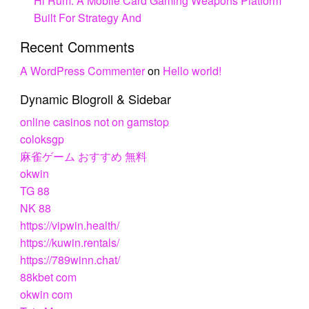
Hi Rum: A Mobile Card Gaming Weapons Platform
Built For Strategy And
Recent Comments
A WordPress Commenter
on
Hello world!
Dynamic Blogroll & Sidebar
online casinos not on gamstop
coloksgp
麻雀ゲーム おすすめ 無料
okwin
TG 88
NK 88
https://vipwin.health/
https://kuwin.rentals/
https://789winn.chat/
88kbet com
okwin com