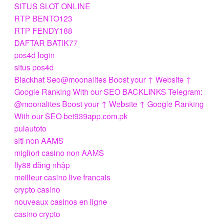
SITUS SLOT ONLINE
RTP BENTO123
RTP FENDY188
DAFTAR BATIK77
pos4d login
situs pos4d
Blackhat Seo@moonalites Boost your ↑ Website ↑
Google Ranking With our SEO BACKLINKS Telegram:
@moonalites Boost your ↑ Website ↑ Google Ranking
With our SEO bet939app.com.pk
pulautoto
siti non AAMS
migliori casino non AAMS
fly88 đăng nhập
meilleur casino live francais
crypto casino
nouveaux casinos en ligne
casino crypto