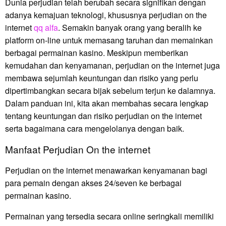
Dunia perjudian telah berubah secara signifikan dengan
adanya kemajuan teknologi, khususnya perjudian on the
internet
qq alfa
. Semakin banyak orang yang beralih ke
platform on-line untuk memasang taruhan dan memainkan
berbagai permainan kasino. Meskipun memberikan
kemudahan dan kenyamanan, perjudian on the internet juga
membawa sejumlah keuntungan dan risiko yang perlu
dipertimbangkan secara bijak sebelum terjun ke dalamnya.
Dalam panduan ini, kita akan membahas secara lengkap
tentang keuntungan dan risiko perjudian on the internet
serta bagaimana cara mengelolanya dengan baik.
Manfaat Perjudian On the internet
Perjudian on the internet menawarkan kenyamanan bagi
para pemain dengan akses 24/seven ke berbagai
permainan kasino.
Permainan yang tersedia secara online seringkali memiliki