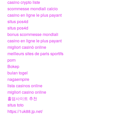
casino crypto liste
scommesse mondiali calcio
casino en ligne le plus payant
situs pos4d
situs pos4d
bonus scommesse mondiali
casino en ligne le plus payant
migliori casinò online
meilleurs sites de paris sportifs
porn
Bokep
bulan togel
nagaempire
lista casinos online
migliori casino online
홀덤사이트 추천
situs toto
https://1uk88.jp.net/