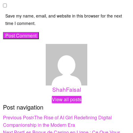
Save my name, email, and website in this browser for the next
time I comment.
ShahFaisal
View all posts
Post navigation
Previous Post
The Rise of AI Girl Redefining Digital
Companionship in the Modern Era
Next Post
Les Bonus de Casino en Ligne : Ce Que Vous