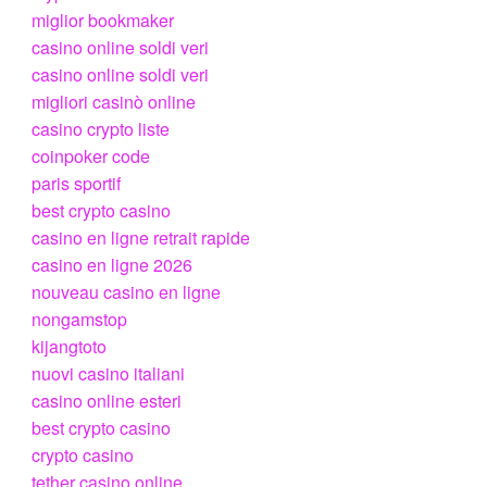
miglior bookmaker
casino online soldi veri
casino online soldi veri
migliori casinò online
casino crypto liste
coinpoker code
paris sportif
best crypto casino
casino en ligne retrait rapide
casino en ligne 2026
nouveau casino en ligne
nongamstop
kijangtoto
nuovi casino italiani
casino online esteri
best crypto casino
crypto casino
tether casino online