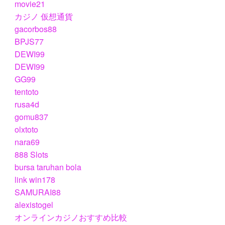
movie21
カジノ 仮想通貨
gacorbos88
BPJS77
DEWI99
DEWI99
GG99
tentoto
rusa4d
gomu837
olxtoto
nara69
888 Slots
bursa taruhan bola
link win178
SAMURAI88
alexistogel
オンラインカジノおすすめ比較