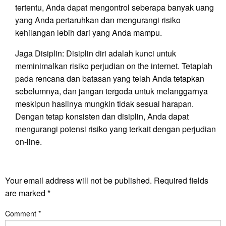
tertentu, Anda dapat mengontrol seberapa banyak uang
yang Anda pertaruhkan dan mengurangi risiko
kehilangan lebih dari yang Anda mampu.
Jaga Disiplin: Disiplin diri adalah kunci untuk
meminimalkan risiko perjudian on the internet. Tetaplah
pada rencana dan batasan yang telah Anda tetapkan
sebelumnya, dan jangan tergoda untuk melanggarnya
meskipun hasilnya mungkin tidak sesuai harapan.
Dengan tetap konsisten dan disiplin, Anda dapat
mengurangi potensi risiko yang terkait dengan perjudian
on-line.
LEAVE A RESPONSE
Your email address will not be published.
Required fields
are marked
*
Comment
*