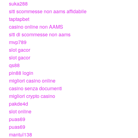
suka288
siti scommesse non aams affidabile
taptapbet
casino online non AAMS
siti di scommesse non aams
mvp789
slot gacor
slot gacor
qs88
pin88 login
migliori casino online
casino senza documenti
migliori crypto casino
pakde4d
slot online
puas69
puas69
mantul138