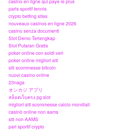
casino en ligne qui paye le plus
paris sportif tennis
crypto betting sites
nouveaux casinos en ligne 2026
casino senza documenti
Slot Demo Terlengkap
Slot Putaran Gratis
poker online con soldi veri
poker online migliori siti
siti scommesse bitcoin
nuovi casino online
23naga
オンカジ アプリ
สล็อตเว็บตรง pg slot
migliori siti scommesse calcio mondiali
casinò online non aams
siti non AAMS
pari sportif crypto