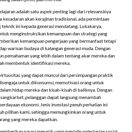
jaran adalah satu aspek penting lagi dari relevansinya
kesadaran akan kerajinan tradisional, ada permintaan
 teknik ini kepada generasi mendatang. Lokakarya,
 untuk menginstruksikan kemampuan dan strategi yang
memberikan kemampuan pengerjaan yang bermanfaat tetapi
dap warisan budaya di kalangan generasi muda. Dengan
un pemahaman yang lebih dalam tentang akar mereka dan
lah membentuk identifikasi mereka.
irtuositas yang dapat muncul dari persimpangan praktik
 disengaja untuk dikonsumsi, memotivasi orang untuk
alam hidup mereka dan kisah-kisah di baliknya. Dengan
h sangkarbet, pelanggan dapat langsung menambah
rdayaan ekonomi. Jenis investasi penuh perhatian ini
h pilihan kami, sehingga memungkinkan orang untuk
arang yang mereka dapatkan.
mberikan narasi menarik yang menjalin pelestarian sosial,