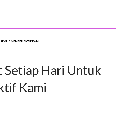
 SEMUA MEMBER AKTIF KAMI
 Setiap Hari Untuk
tif Kami