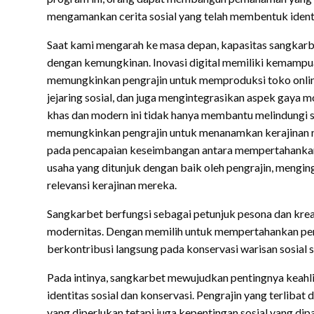
mengamankan cerita sosial yang telah membentuk ident
Saat kami mengarah ke masa depan, kapasitas sangkar
dengan kemungkinan. Inovasi digital memiliki kemampua
memungkinkan pengrajin untuk memproduksi toko online, 
jejaring sosial, dan juga mengintegrasikan aspek gaya
khas dan modern ini tidak hanya membantu melindungi 
memungkinkan pengrajin untuk menanamkan kerajinan 
pada pencapaian keseimbangan antara mempertahankan 
usaha yang ditunjuk dengan baik oleh pengrajin, meng
relevansi kerajinan mereka.
Sangkarbet berfungsi sebagai petunjuk pesona dan kreat
modernitas. Dengan memilih untuk mempertahankan peng
berkontribusi langsung pada konservasi warisan sosi
Pada intinya, sangkarbet mewujudkan pentingnya keahlia
identitas sosial dan konservasi. Pengrajin yang terliba
yang diperlukan tetapi juga kepentingan sosial yang di