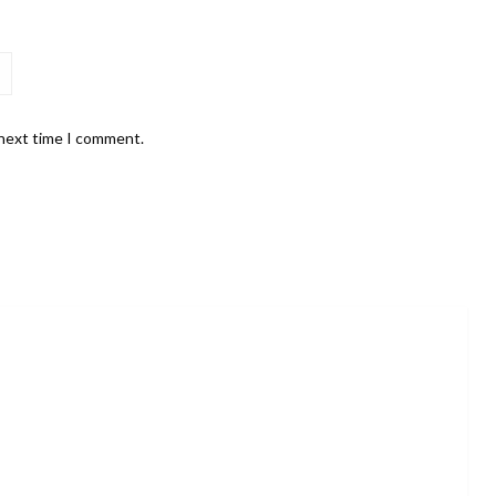
 next time I comment.