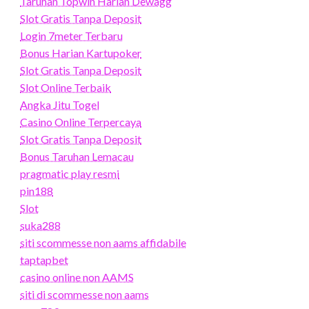
Taruhan Topwin Harian Dewagg
Slot Gratis Tanpa Deposit
Login 7meter Terbaru
Bonus Harian Kartupoker
Slot Gratis Tanpa Deposit
Slot Online Terbaik
Angka Jitu Togel
Casino Online Terpercaya
Slot Gratis Tanpa Deposit
Bonus Taruhan Lemacau
pragmatic play resmi
pin188
Slot
suka288
siti scommesse non aams affidabile
taptapbet
casino online non AAMS
siti di scommesse non aams