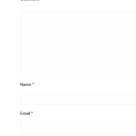
Name
*
Email
*