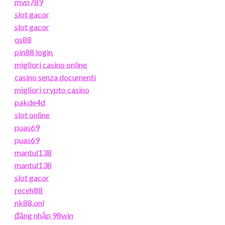
mvp789
slot gacor
slot gacor
qs88
pin88 login
migliori casino online
casino senza documenti
migliori crypto casino
pakde4d
slot online
puas69
puas69
mantul138
mantul138
slot gacor
receh88
nk88.onl
đăng nhập 98win