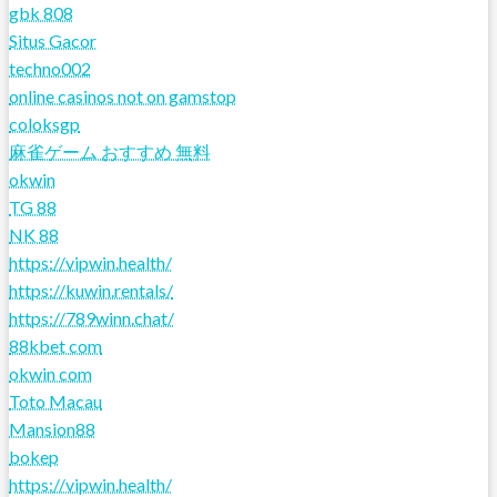
gbk 808
Situs Gacor
techno002
online casinos not on gamstop
coloksgp
麻雀ゲーム おすすめ 無料
okwin
TG 88
NK 88
https://vipwin.health/
https://kuwin.rentals/
https://789winn.chat/
88kbet com
okwin com
Toto Macau
Mansion88
bokep
https://vipwin.health/