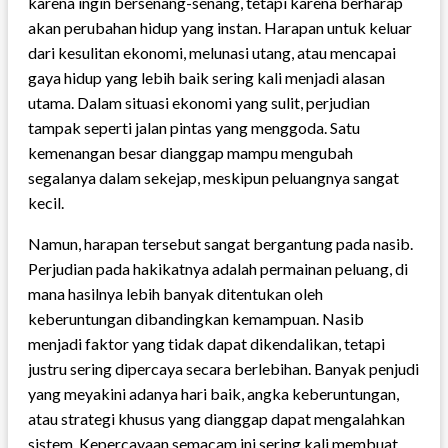
karena ingin bersenang-senang, tetapi karena berharap
akan perubahan hidup yang instan. Harapan untuk keluar
dari kesulitan ekonomi, melunasi utang, atau mencapai
gaya hidup yang lebih baik sering kali menjadi alasan
utama. Dalam situasi ekonomi yang sulit, perjudian
tampak seperti jalan pintas yang menggoda. Satu
kemenangan besar dianggap mampu mengubah
segalanya dalam sekejap, meskipun peluangnya sangat
kecil.
Namun, harapan tersebut sangat bergantung pada nasib.
Perjudian pada hakikatnya adalah permainan peluang, di
mana hasilnya lebih banyak ditentukan oleh
keberuntungan dibandingkan kemampuan. Nasib
menjadi faktor yang tidak dapat dikendalikan, tetapi
justru sering dipercaya secara berlebihan. Banyak penjudi
yang meyakini adanya hari baik, angka keberuntungan,
atau strategi khusus yang dianggap dapat mengalahkan
sistem. Kepercayaan semacam ini sering kali membuat