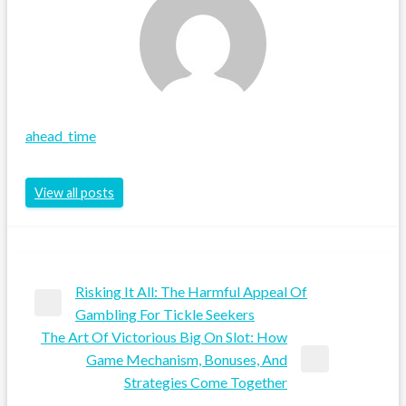
ahead_time
View all posts
Risking It All: The Harmful Appeal Of
Post
Previous
Gambling For Tickle Seekers
Post
The Art Of Victorious Big On Slot: How
navigation
Game Mechanism, Bonuses, And
Next
Strategies Come Together
Post