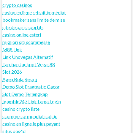
crypto casinos
casino en ligne retrait immédiat
bookmaker sans limite de mise
site de paris sportifs
casino online esteri
migliori siti scommesse
M88 Link
Link Unovegas Alternatif
Taruhan Jackpot Vegas88
Slot 2026
Agen Bola Resmi
Demo Slot Pragmatic Gacor
Slot Demo Terlengkap
Igamble247 Link Lama Login
casino crypto liste
scommesse mondiali calcio
casino en ligne le plus payant
situs pos4d