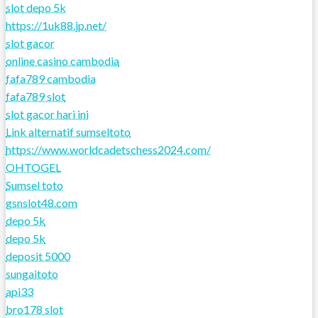
slot depo 5k
https://1uk88.jp.net/
slot gacor
online casino cambodia
fafa789 cambodia
fafa789 slot
slot gacor hari ini
Link alternatif sumseltoto
https://www.worldcadetschess2024.com/
OHTOGEL
Sumsel toto
gsnslot48.com
depo 5k
depo 5k
deposit 5000
sungaitoto
api33
bro178 slot