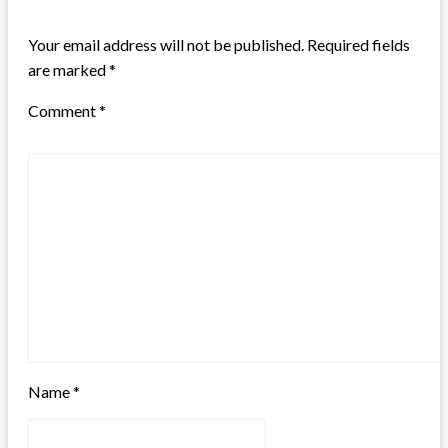
LEAVE A RESPONSE
Your email address will not be published.
Required fields
are marked
*
Comment
*
Name
*