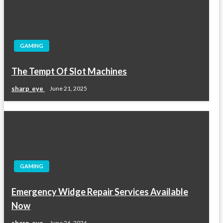
GAMING
The Tempt Of Slot Machines
sharp_eye
June 21, 2025
GAMING
Emergency Widge Repair Services Available
Now
sharp_eye
June 26, 2026