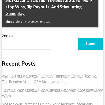
Slot Gacor Disclosed: The Best Slots For Non-
stop Wins, Big Payouts, And Stimulating
Gameplay
ahead_time
November 16, 2025
Search
Search
Recent Posts
Awfully Lot Of Cough Out Sirup Computer Graphic Tees As
The Revolve About Of A Streetwear Look
Thiet Ke Web Dong Nai on a Budget Affordable Solutions That
Work
Slot Maxwin Strategies Unlock Your Jackpot Potentiality