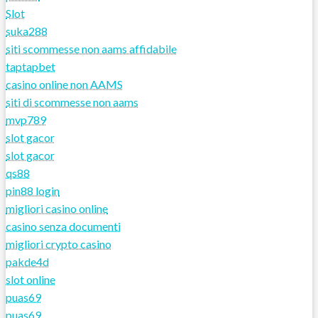
Slot
suka288
siti scommesse non aams affidabile
taptapbet
casino online non AAMS
siti di scommesse non aams
mvp789
slot gacor
slot gacor
qs88
pin88 login
migliori casino online
casino senza documenti
migliori crypto casino
pakde4d
slot online
puas69
puas69