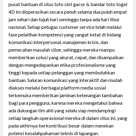
pusat bantuan di situs toto slot gacor & bandar toto togel
4D ini dioperasikan secara penuh selama dua puluh empat
jam sehari dan tujuh hari seminggu tanpa ada hari libur
nasional. Setiap petugas customer service telah melalui
fase pelatihan kompetensi yang sangat ketat di bidang
komunikasi interpersonal, manajemen krisis, dan
pemecahan masalah siber, sehingga mereka mampu
memberikan solusi yang akurat, cepat, dan disampaikan
dengan mengedepankan etika profesionalisme yang
tinggi kepada setiap pelanggan yang membutuhkan
bantuan. Saluran komunikasi yang interaktif dan mudah
diakses melalui berbagai platform media sosial
terkemuka memberikan jaminan ketenangan tambahan
bagi para pengguna, karena mereka mengetahui bahwa
ada dukungan tim ahli yang selalu siap mendampingi
setiap langkah operasional mereka di dalam situs ini, yang
pada akhirnya berkontribusi besar dalam menekan
potensi kesalahpahaman teknis di lapangan.