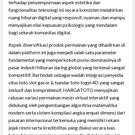
terhadap penyempurnaan aspek estetika dan
fungsionalitas teknologi ini secara konsisten melahirkan
ruang hiburan digital yang responsif, nyaman, dan mampu
menyajikan nilai kepuasan psikologis yang mendalam
bagi seluruh komunitas digital.
Aspek diversifikasi produk permainan yang dihadirkan di
dalam platform ini juga menjadi salah satu parameter
fundamental yang memperkokoh posisi dominasinya di
pasar industri hiburan daring global yang terkenal sangat
kompetitif. Bertindak sebagai wadah integrasi penyedia
situs toto slot gacor & bandar toto togel 4D yang sangat
inklusif dan komprehensif, HARGATOTO menyajikan
ratusan variasi permainan mesin virtual interaktif yang
didukung oleh pengembangan algoritma matematika
modern serta sistem kompilasi angka empat dimensi dari
pasaran internasional terkemuka yang memiliki rekam
jejak resmi serta kredibilitas yang diakui secara luas.