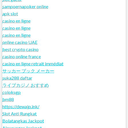
sampoernapoker online
apk slot
casino en ligne
casino en ligne
casino en ligne
online casino UAE
best crypto casino
casino online france
casino en ligne retrait immédiat
サッカー ブック メーカー
suka288 daftar
ライブカジノ おすすめ
coloksgp
bm88
https://dewajp.ink/
Slot Anti Rungkat
Bolatangkas Jackpot
Alexavegas Jackpot