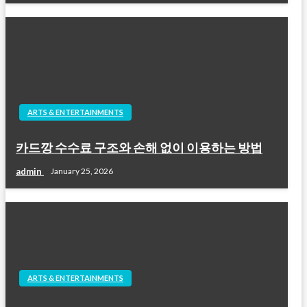
ARTS & ENTERTAINMENTS
카드깡 수수료 구조와 손해 없이 이용하는 방법
admin
January 25, 2026
ARTS & ENTERTAINMENTS