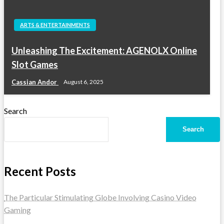
ARTS & ENTERTAINMENTS
Unleashing The Excitement: AGENOLX Online
Slot Games
Cassian Andor
August 6, 2025
Search
Search
Recent Posts
The Particular Stimulating Globe Involving Casino Video
Gaming