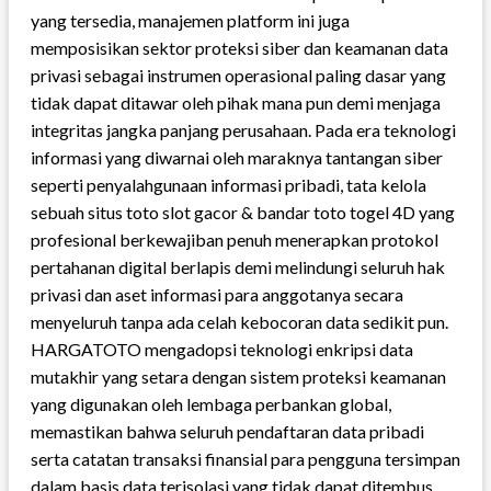
yang tersedia, manajemen platform ini juga
memposisikan sektor proteksi siber dan keamanan data
privasi sebagai instrumen operasional paling dasar yang
tidak dapat ditawar oleh pihak mana pun demi menjaga
integritas jangka panjang perusahaan. Pada era teknologi
informasi yang diwarnai oleh maraknya tantangan siber
seperti penyalahgunaan informasi pribadi, tata kelola
sebuah situs toto slot gacor & bandar toto togel 4D yang
profesional berkewajiban penuh menerapkan protokol
pertahanan digital berlapis demi melindungi seluruh hak
privasi dan aset informasi para anggotanya secara
menyeluruh tanpa ada celah kebocoran data sedikit pun.
HARGATOTO mengadopsi teknologi enkripsi data
mutakhir yang setara dengan sistem proteksi keamanan
yang digunakan oleh lembaga perbankan global,
memastikan bahwa seluruh pendaftaran data pribadi
serta catatan transaksi finansial para pengguna tersimpan
dalam basis data terisolasi yang tidak dapat ditembus