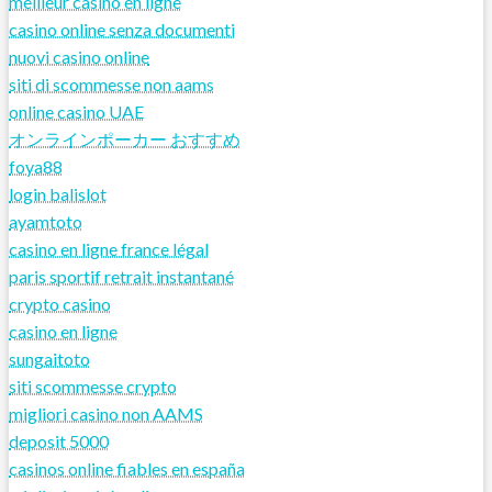
meilleur casino en ligne
casino online senza documenti
nuovi casino online
siti di scommesse non aams
online casino UAE
オンラインポーカー おすすめ
foya88
login balislot
ayamtoto
casino en ligne france légal
paris sportif retrait instantané
crypto casino
casino en ligne
sungaitoto
siti scommesse crypto
migliori casino non AAMS
deposit 5000
casinos online fiables en españa