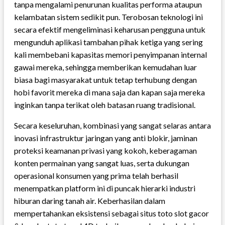
tanpa mengalami penurunan kualitas performa ataupun
kelambatan sistem sedikit pun. Terobosan teknologi ini
secara efektif mengeliminasi keharusan pengguna untuk
mengunduh aplikasi tambahan pihak ketiga yang sering
kali membebani kapasitas memori penyimpanan internal
gawai mereka, sehingga memberikan kemudahan luar
biasa bagi masyarakat untuk tetap terhubung dengan
hobi favorit mereka di mana saja dan kapan saja mereka
inginkan tanpa terikat oleh batasan ruang tradisional.
Secara keseluruhan, kombinasi yang sangat selaras antara
inovasi infrastruktur jaringan yang anti blokir, jaminan
proteksi keamanan privasi yang kokoh, keberagaman
konten permainan yang sangat luas, serta dukungan
operasional konsumen yang prima telah berhasil
menempatkan platform ini di puncak hierarki industri
hiburan daring tanah air. Keberhasilan dalam
mempertahankan eksistensi sebagai situs toto slot gacor