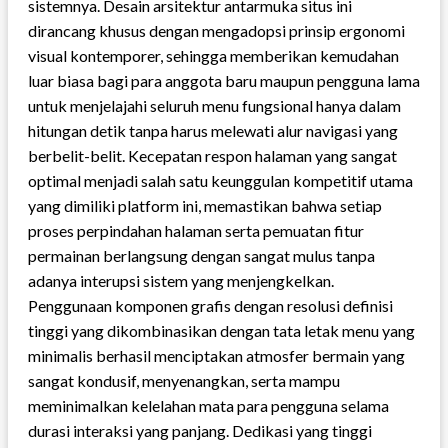
sistemnya. Desain arsitektur antarmuka situs ini
dirancang khusus dengan mengadopsi prinsip ergonomi
visual kontemporer, sehingga memberikan kemudahan
luar biasa bagi para anggota baru maupun pengguna lama
untuk menjelajahi seluruh menu fungsional hanya dalam
hitungan detik tanpa harus melewati alur navigasi yang
berbelit-belit. Kecepatan respon halaman yang sangat
optimal menjadi salah satu keunggulan kompetitif utama
yang dimiliki platform ini, memastikan bahwa setiap
proses perpindahan halaman serta pemuatan fitur
permainan berlangsung dengan sangat mulus tanpa
adanya interupsi sistem yang menjengkelkan.
Penggunaan komponen grafis dengan resolusi definisi
tinggi yang dikombinasikan dengan tata letak menu yang
minimalis berhasil menciptakan atmosfer bermain yang
sangat kondusif, menyenangkan, serta mampu
meminimalkan kelelahan mata para pengguna selama
durasi interaksi yang panjang. Dedikasi yang tinggi