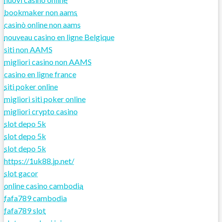
bookmaker non aams
casinò online non aams
nouveau casino en ligne Belgique
siti non AAMS
migliori casino non AAMS
casino en ligne france
siti poker online
migliori siti poker online
migliori crypto casino
slot depo 5k
slot depo 5k
slot depo 5k
https://1uk88.jp.net/
slot gacor
online casino cambodia
fafa789 cambodia
fafa789 slot