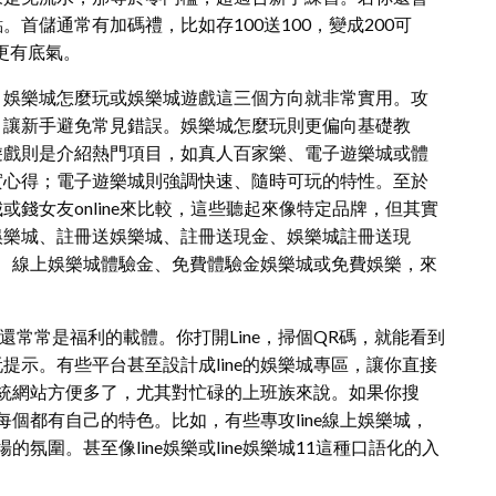
首儲通常有加碼禮，比如存100送100，變成200可
更有底氣。
、娛樂城怎麼玩或娛樂城遊戲這三個方向就非常實用。攻
，讓新手避免常見錯誤。娛樂城怎麼玩則更偏向基礎教
遊戲則是介紹熱門項目，如真人百家樂、電子遊樂城或體
實心得；電子遊樂城則強調快速、隨時可玩的特性。至於
錢女友online來比較，這些聽起來像特定品牌，但其實
娛樂城、註冊送娛樂城、註冊送現金、娛樂城註冊送現
台、線上娛樂城體驗金、免費體驗金娛樂城或免費娛樂，來
還常常是福利的載體。你打開Line，掃個QR碼，就能看到
即玩提示。有些平台甚至設計成line的娛樂城專區，讓你直接
傳統網站方便多了，尤其對忙碌的上班族來說。如果你搜
每個都有自己的特色。比如，有些專攻line線上娛樂城，
的氛圍。甚至像line娛樂或line娛樂城11這種口語化的入