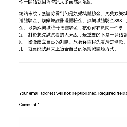
你一開始就因為資訊太多而感到混亂。
總結來說，無論你看到的是娛樂城體驗金、免費娛樂城、
送體驗金、娛樂城註冊送體驗金、娛樂城體驗金888、娛
金、最新娛樂城註冊送體驗金，核心都在於同一件事
定。對於想先試試看的人來說，最重要的不是一開始
則，慢慢建立自己的判斷。只要你懂得先看清楚條款
用，就更能找到真正適合自己的娛樂城體驗方式。
LEAVE A RESPONSE
Your email address will not be published.
Required field
Comment
*