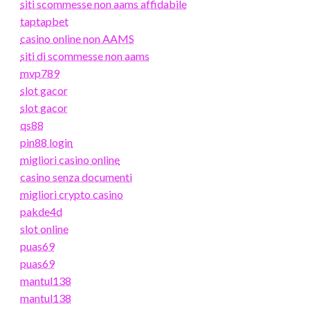
siti scommesse non aams affidabile
taptapbet
casino online non AAMS
siti di scommesse non aams
mvp789
slot gacor
slot gacor
qs88
pin88 login
migliori casino online
casino senza documenti
migliori crypto casino
pakde4d
slot online
puas69
puas69
mantul138
mantul138