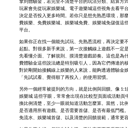
拿到體驗金，若完全不清楚平台的玩法分類、結算方
玩家會先從玩家娛樂城、電子遊樂城這些視角去看平
決定是否投入更多時間。若你只是想先熟悉環境，那
費娛樂、免費娛樂城、娛樂城免費、娛樂城免儲值這
平台。
如果你正在找一個能先試玩、先熟悉流程，再決定要
起點。對很多新手來說，第一次接觸線上遊戲不一定
先看懂介面、了解規則、摸清楚遊戲節奏。這也是為
費體驗金這些說法總是特別吸引人，因為它們傳達的
對於剛開始接觸線上娛樂的人來說，能夠透過體驗金
「先試試看、覺得順了再投入」的使用習慣。
另外一個經常被提到的方向，就是比例與回饋。像 1:1娛樂城、
娛樂城 這些字眼，常常會出現在比較型頁面或活動頁中
換比例清楚，至少一眼就知道活動怎麼算。當然，比
是否適用所有遊戲、是否需要首儲、是否有最低門檻
免流水、娛樂城首儲、以及清楚的回饋規範，通常更