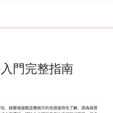
手入門完整指南
麼玩、娛樂城遊戲這幾個方向也很值得先了解。因為就算