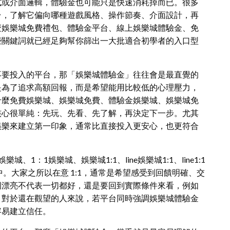
式或介面邏輯，體驗金也可能只是快速消耗掉而已。很多
台，了解它偏向哪種遊戲風格、操作節奏、介面設計，再
麼娛樂城免費禮包、體驗金平台、線上娛樂城體驗金、免
些關鍵詞就已經足夠幫你篩出一大批適合初學者的入口型
不要投入的平台，那「娛樂城體驗金」往往會是最直覺的
是為了追求高額回報，而是希望能用比較低的心理壓力，
什麼免費娛樂城、娛樂城免費、體驗金娛樂城、娛樂城免
核心很單純：先玩、先看、先了解，再決定下一步。尤其
娛樂來建立第一印象，通常比直接投入更安心，也更符合
1：1娛樂城、娛樂城1:1、line娛樂城1:1、line1:1
。大家之所以在意 1:1，通常是希望感受到回饋明確、交
例漂亮不代表一切都好，還是要回到實際條件來看，例如
。對於還在觀望的人來說，若平台同時強調娛樂城體驗金
容易建立信任。