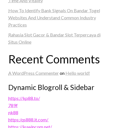
Time And Vitality
How To Identify Bank Signals On Bandar Togel
Websites And Understand Common Industry
Practices
Rahasia Slot Gacor & Bandar Slot Terpercaya di
Situs Online
Recent Comments
A WordPress Commenter
on
Hello world!
Dynamic Blogroll & Sidebar
https://kp88.to/
789f
nk88
https:/qs888.it.com/
https://kuwincom.net/